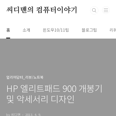
본문 바로가기
씨디맨의 컴퓨터이야기
홈
소개
윈도우10/11팁
블로그팁
리
얼리어답터_리뷰/노트북
HP 엘리트패드 900 개봉기
및 악세서리 디자인
by 씨디맨
2013. 4. 9.