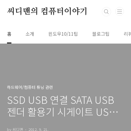
본문 바로가기
씨디맨의 컴퓨터이야기
홈
소개
윈도우10/11팁
블로그팁
리
하드웨어/컴퓨터 튜닝 관련
SSD USB 연결 SATA USB
젠더 활용기 시게이트 USB
젠더
by 씨디맨
2012. 9. 21.