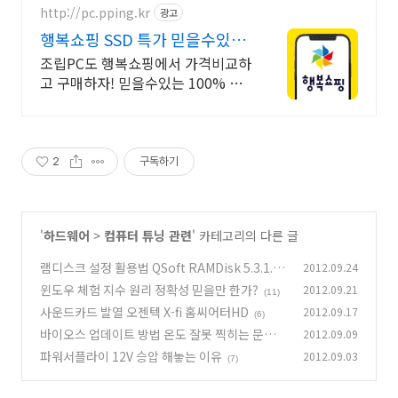
http://pc.pping.kr
광고
행복쇼핑 SSD 특가 믿을수있는
100% 매매보호
조립PC도 행복쇼핑에서 가격비교하
고 구매하자! 믿을수있는 100% 매
매보호 전문가의 실시간 조립PC 상
담도 받고, 행복쇼핑 특가 상품도 지
금 만나 보세요
2
구독하기
'
하드웨어
>
컴퓨터 튜닝 관련
' 카테고리의 다른 글
램디스크 설정 활용법 QSoft RAMDisk 5.3.1.10
2012.09.24
윈도우 체험 지수 원리 정확성 믿을만 한가?
2012.09.21
(52)
(11)
사운드카드 발열 오젠텍 X-fi 홈씨어터HD
2012.09.17
(6)
바이오스 업데이트 방법 온도 잘못 찍히는 문제
2012.09.09
해결
파워서플라이 12V 승압 해놓는 이유
2012.09.03
(4)
(7)