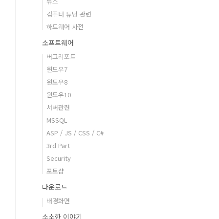
뉴스
컴퓨터 튜닝 관련
하드웨어 사전
소프트웨어
버그리포트
윈도우7
윈도우8
윈도우10
서버관련
MSSQL
ASP / JS / CSS / C#
3rd Part
Security
포토샵
다운로드
배경화면
소소한 이야기