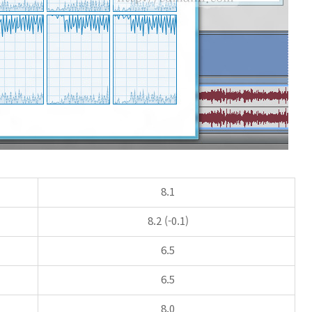
8.1
8.2 (-0.1)
6.5
6.5
8.0