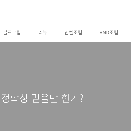
블로그팁
리뷰
인텔조립
AMD조립
 정확성 믿을만 한가?