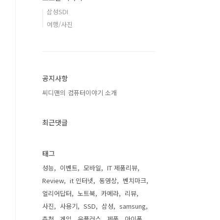
삼성SDI
여행/사진
공지사항
씨디맨의 컴퓨터이야기 소개
최근댓글
태그
성능
이벤트
모바일
IT 제품리뷰
Review
it 인터넷
동영상
벤치마크
얼리어답터
노트북
카메라
리뷰
사진
사용기
SSD
삼성
samsung
추천
게임
유플러스
제품
아이폰