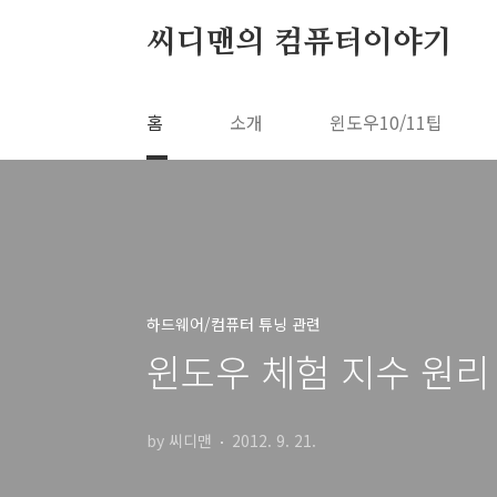
본문 바로가기
씨디맨의 컴퓨터이야기
홈
소개
윈도우10/11팁
하드웨어/컴퓨터 튜닝 관련
윈도우 체험 지수 원리
by 씨디맨
2012. 9. 21.