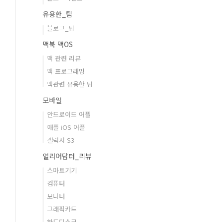
유용한_팁
블로그_팁
맥북 맥OS
맥 관련 리뷰
맥 프로그래밍
맥관련 유용한 팁
모바일
안드로이드 어플
애플 iOS 어플
갤럭시 S3
얼리어답터_리뷰
스마트기기
컴퓨터
모니터
그래픽카드
하드디스크