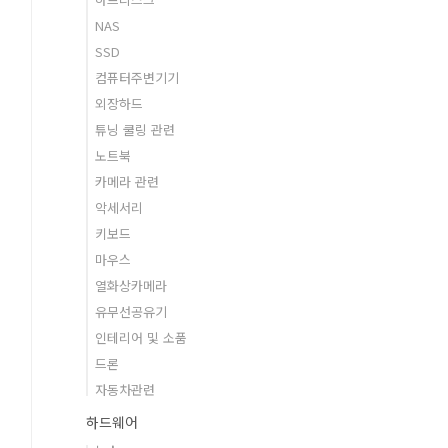
NAS
SSD
컴퓨터주변기기
외장하드
튜닝 쿨링 관련
노트북
카메라 관련
악세서리
키보드
마우스
열화상카메라
유무선공유기
인테리어 및 소품
드론
자동차관련
하드웨어