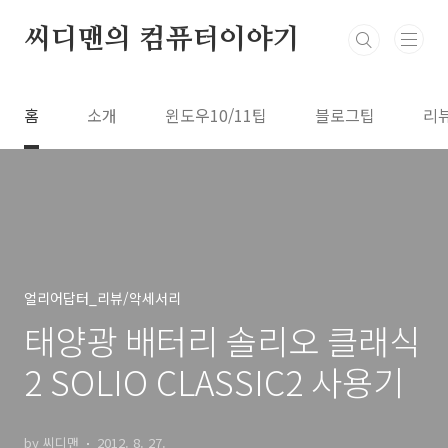
본문 바로가기
씨디맨의 컴퓨터이야기
홈
소개
윈도우10/11팁
블로그팁
리
얼리어답터_리뷰/악세서리
태양광 배터리 솔리오 클래식
2 SOLIO CLASSIC2 사용기
by 씨디맨
2012. 8. 27.