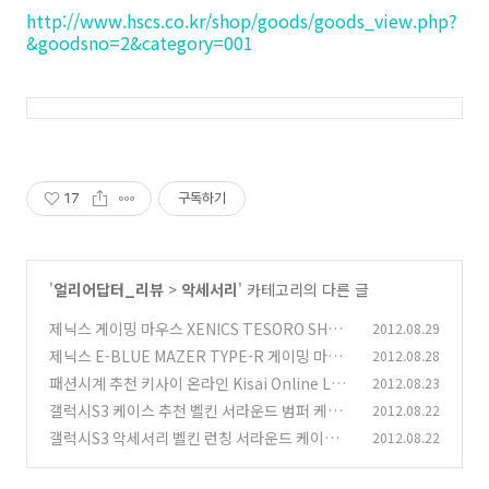
http://www.hscs.co.kr/shop/goods/goods_view.php?
&goodsno=2&category=001
17
구독하기
'
얼리어답터_리뷰
>
악세서리
' 카테고리의 다른 글
제닉스 게이밍 마우스 XENICS TESORO SHRIK
2012.08.29
E H2L 사용기
제닉스 E-BLUE MAZER TYPE-R 게이밍 마우
2012.08.28
(4)
스 사용기 후기
패션시계 추천 키사이 온라인 Kisai Online LCD
2012.08.23
(10)
Watch
갤럭시S3 케이스 추천 벨킨 서라운드 범퍼 케이
2012.08.22
(6)
스
갤럭시S3 악세서리 벨킨 런칭 서라운드 케이스
2012.08.22
(9)
지누션 션 참여
(7)