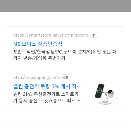
https://smartstore.naver.com/sbcore
광고
MS 오피스 정품인증점
포인트적립/한국정품/PC,노트북 설치/이메일 또는 패
키지 발송/게임용 주변기기
http://m.coupang.com
광고
벨킨 충전기 쿠팡 5% 캐시 적립
혜택
벨킨 3in1 무선충전기로 스마트기
기 동시 충전. 로켓배송으로 빠르게!
초소형 고속 충전기! 발열 적고 안정
적인 마그네틱 고정. 여행 필수템!