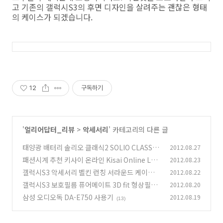
고 기존의 갤럭시S3의 후면 디자인을 살려주는 괜찮은 형태
의 케이스가 되겠습니다.
12
구독하기
'
얼리어답터_리뷰
>
악세서리
' 카테고리의 다른 글
태양광 배터리 솔리오 클래식2 SOLIO CLASSIC
2012.08.27
2 사용기
패션시계 추천 키사이 온라인 Kisai Online LCD
2012.08.23
(7)
Watch
갤럭시S3 악세서리 벨킨 런칭 서라운드 케이스
2012.08.22
(6)
지누션 션 참여
갤럭시S3 보호필름 퓨어메이트 3D fit 형상필름
2012.08.20
(7)
삼성 오디오독 DA-E750 사용기
2012.08.19
(11)
(13)