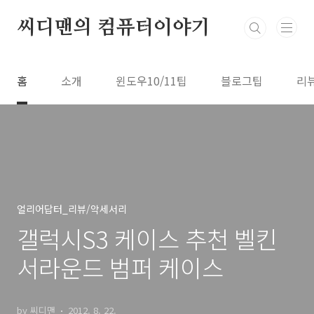
본문 바로가기
씨디맨의 컴퓨터이야기
홈
소개
윈도우10/11팁
블로그팁
리
얼리어답터_리뷰/악세서리
갤럭시S3 케이스 추천 벨킨
서라운드 범퍼 케이스
by 씨디맨
2012. 8. 22.