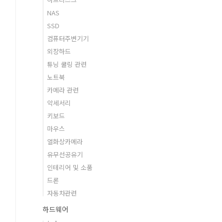
NAS
SSD
컴퓨터주변기기
외장하드
튜닝 쿨링 관련
노트북
카메라 관련
악세서리
키보드
마우스
열화상카메라
유무선공유기
인테리어 및 소품
드론
자동차관련
하드웨어