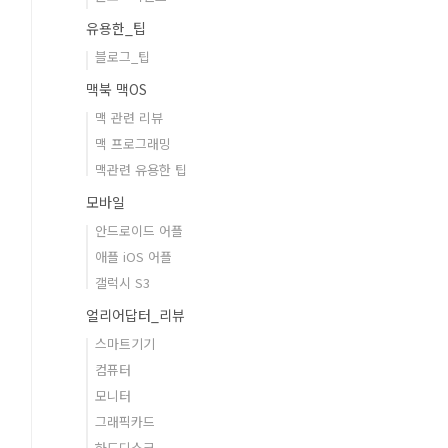
유용한_팁
블로그_팁
맥북 맥OS
맥 관련 리뷰
맥 프로그래밍
맥관련 유용한 팁
모바일
안드로이드 어플
애플 iOS 어플
갤럭시 S3
얼리어답터_리뷰
스마트기기
컴퓨터
모니터
그래픽카드
하드디스크