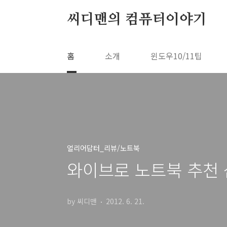
본문 바로가기
씨디맨의 컴퓨터이야기
홈
소개
윈도우10/11팁
얼리어답터_리뷰/노트북
와이브로 노트북 추천 삼
by 씨디맨
2012. 6. 21.