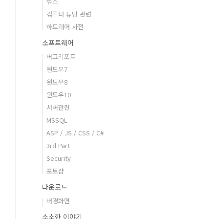
뉴스
컴퓨터 튜닝 관련
하드웨어 사전
소프트웨어
버그리포트
윈도우7
윈도우8
윈도우10
서버관련
MSSQL
ASP / JS / CSS / C#
3rd Part
Security
포토샵
다운로드
배경화면
소소한 이야기