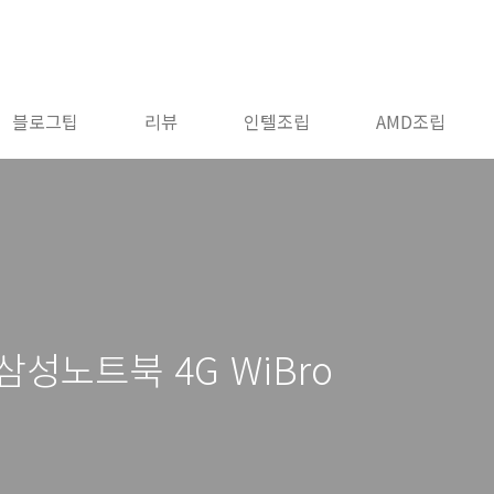
블로그팁
리뷰
인텔조립
AMD조립
성노트북 4G WiBro