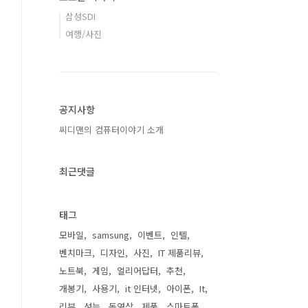
삼성SDI
여행/사진
공지사항
씨디맨의 컴퓨터이야기 소개
최근댓글
태그
모바일
samsung
이벤트
인텔
벤치마크
디자인
사진
IT 제품리뷰
노트북
게임
얼리어답터
추천
개봉기
사용기
it 인터넷
아이폰
It
리뷰
성능
동영상
제품
스마트폰