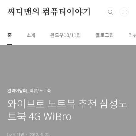
본문 바로가기
씨디맨의 컴퓨터이야기
홈
소개
윈도우10/11팁
블로그팁
리
얼리어답터_리뷰/노트북
와이브로 노트북 추천 삼성노
트북 4G WiBro
by 씨디맨
2012. 6. 21.