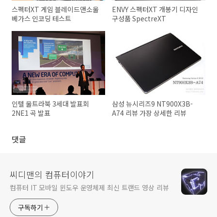
스펙터XT 게임 블레이드앤소울
ENVY 스펙터XT 개봉기 디자인
베가스 인코딩 테스트
구성품 SpectreXT
인텔 울트라북 3세대 발표회
삼성 뉴시리즈9 NT900X3B-
2NE1 곡 발표
A74 리뷰 가장 상세한 리뷰
댓글
씨디맨의 컴퓨터이야기
컴퓨터 IT 모바일 윈도우 운영체제 최신 트랜드 영상 리뷰
구독하기