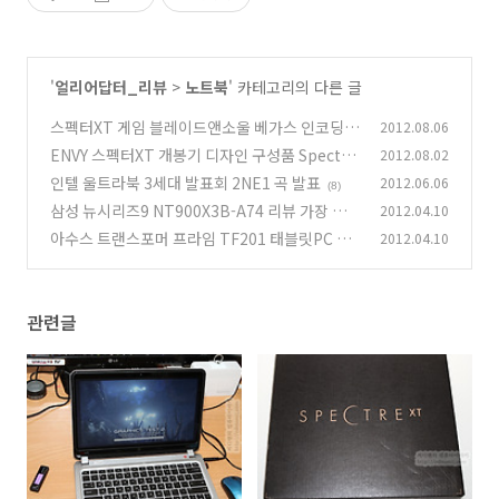
'
얼리어답터_리뷰
>
노트북
' 카테고리의 다른 글
스펙터XT 게임 블레이드앤소울 베가스 인코딩
2012.08.06
테스트
ENVY 스펙터XT 개봉기 디자인 구성품 Spectre
2012.08.02
(7)
XT
인텔 울트라북 3세대 발표회 2NE1 곡 발표
2012.06.06
(6)
(8)
삼성 뉴시리즈9 NT900X3B-A74 리뷰 가장 상
2012.04.10
세한 리뷰
아수스 트랜스포머 프라임 TF201 태블릿PC 발
2012.04.10
(31)
표회 아수스 울트라북 ZENBOOK
(1)
관련글