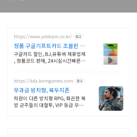
https://www.joblepin.co.kr/
광고
정품 구글기프트카드 조블핀 구
글기프트 정품코드 판매처
구글카드 할인, BJ,유튜버 제휴업체
, 정품코드 판매, 24시실시간빠른발
송 오직 조블핀에서만 구글플레이기
프트카드 공식 정품코드를 할인된
가격에 구입가능!
https://bdz.bomgames.com
광고
무과금 방치형, 북두지존
차원이 다른 방치형 RPG, 화끈한 북
방 군주들의 대혈투, VIP 등급 무상
증정