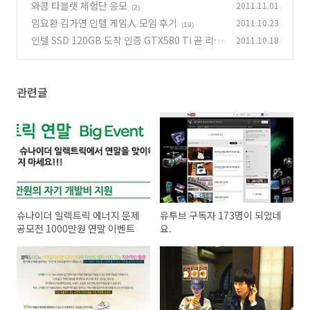
와콤 타블렛 체험단 응모
2011.11.01
(2)
임요환 김가연 인텔 게임人 모임 후기
2011.10.23
(19)
인텔 SSD 120GB 도착 인증 GTX580 Ti 곧 리뷰
2011.10.18
시작
(11)
관련글
슈나이더 일렉트릭 에너지 문제
유투브 구독자 173명이 되었네
공모전 1000만원 연말 이벤트
요.