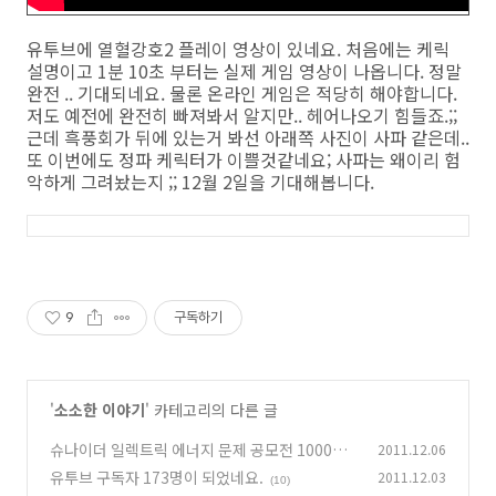
유투브에 열혈강호2 플레이 영상이 있네요. 처음에는 케릭
설명이고 1분 10초 부터는 실제 게임 영상이 나옵니다. 정말
완전 .. 기대되네요. 물론 온라인 게임은 적당히 해야합니다.
저도 예전에 완전히 빠져봐서 알지만.. 헤어나오기 힘들죠.;;
근데 흑풍회가 뒤에 있는거 봐선 아래쪽 사진이 사파 같은데..
또 이번에도 정파 케릭터가 이쁠것같네요; 사파는 왜이리 험
악하게 그려놨는지 ;; 12월 2일을 기대해봅니다.
9
구독하기
'
소소한 이야기
' 카테고리의 다른 글
슈나이더 일렉트릭 에너지 문제 공모전 1000만
2011.12.06
원 연말 이벤트
유투브 구독자 173명이 되었네요.
2011.12.03
(7)
(10)