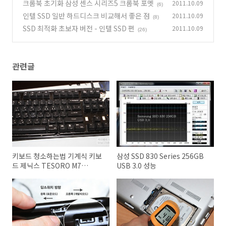
크롬북 초기화 삼성 센스 시리즈5 크롬북 포멧
2011.10.09
1)
(6)
인텔 SSD 일반 하드디스크 비교해서 좋은 점
2011.10.09
(8)
SSD 최적화 초보자 버전 - 인텔 SSD 편
2011.10.09
(26)
관련글
키보드 청소하는법 기계식 키보
삼성 SSD 830 Series 256GB
드 제닉스 TESORO M7
USB 3.0 성능
Gaming