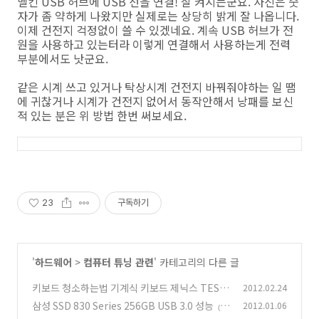
벨킨 USB 허브에 USB 선을 연결! 잘 켜지는군요. 사진은 숫
자가 좀 약하게 나왔지만 실제로는 상당히 밝게 잘 나옵니다.
이제 건전지 걱정없이 쓸 수 있겠네요. 계속 USB 허브가 전
원을 사용하고 있는터라 이렇게 연결해서 사용하는게 전력
부분에서도 낫군요.
같은 시계 쓰고 있거나 탁상시계 건전지 바꿔줘야하는 일 땜
에 귀찮거나 시계가 건전지 없어서 동작안해서 낭패를 보신
적 있는 분은 위 방법 한번 써보세요.
23
구독하기
'
하드웨어
>
컴퓨터 튜닝 관련
' 카테고리의 다른 글
키보드 청소하는법 기계식 키보드 제닉스 TESO
2012.02.24
RO M7 Gaming
삼성 SSD 830 Series 256GB USB 3.0 성능
2012.01.06
(9)
(1