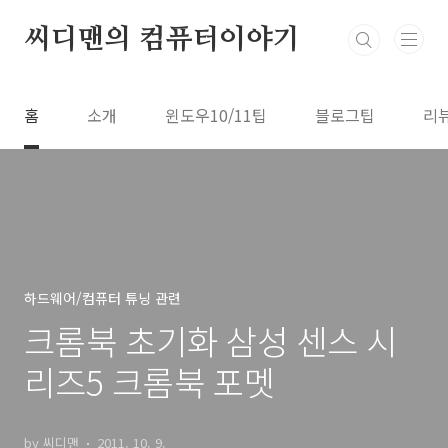
본문 바로가기
씨디맨의 컴퓨터이야기
홈
소개
윈도우10/11팁
블로그팁
리
하드웨어/컴퓨터 튜닝 관련
크롬북 초기화 삼성 센스 시
리즈5 크롬북 포멧
by 씨디맨
2011. 10. 9.