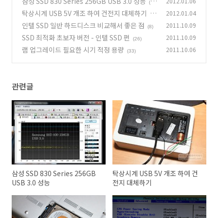
삼성 SSD 830 Series 256GB USB 3.0 성능
2012.01.06
(1
탁상시계 USB 5V 개조 하여 건전지 대체하기
2012.01.04
1)
(1
인텔 SSD 일반 하드디스크 비교해서 좋은 점
2011.10.09
9)
(8)
SSD 최적화 초보자 버전 - 인텔 SSD 편
2011.10.09
(26)
램 업그레이드 필요한 시기 적정 용량
2011.10.06
(33)
관련글
삼성 SSD 830 Series 256GB
탁상시계 USB 5V 개조 하여 건
USB 3.0 성능
전지 대체하기