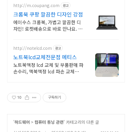
http://m.coupang.com
광고
크롬북 쿠팡 깔끔한 디자인 강점
에이수스 크롬북, 가볍고 깔끔한 디
자인! 로켓배송으로 바로 만나요. 용
량 걱정 없이 클라우드 활용! 어디서
나 효율적인 작업. 지금 크롬북을.
http://notelcd.com
광고
노트북lcd교체전문점 메티스
노트북액정 lcd 교체 및 부품판매 파
손수리, 맥북액정 lcd 파손 교체수리
전문
10
구독하기
'
하드웨어
>
컴퓨터 튜닝 관련
' 카테고리의 다른 글