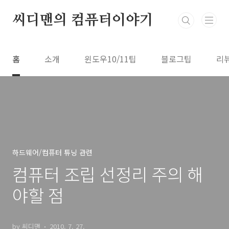
본문 바로가기
씨디맨의 컴퓨터이야기
홈
소개
윈도우10/11팁
블로그팁
리
하드웨어/컴퓨터 튜닝 관련
컴퓨터 조립 선정리 주의 해
야할 점
by 씨디맨
2010. 7. 27.