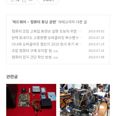
78
구독하기
'
하드웨어
>
컴퓨터 튜닝 관련
' 카테고리의 다른 글
컴퓨터 조립 고화질 동영상 설명 초보자 위한 완
2010.09.02
벽 가이드
반텍 토네이도 고풍량팬 오버클러킹 특수팬 VAN
2010.07.30
(225)
TEC TD8038H 80mm, 3핀, 38T, 5700RPM
다나와 오버클러킹 챌린지 2010 참가 후기 씨디
2010.07.19
맨 i5 부문 1등
(33)
조립 컴퓨터 구매 유의할 점
2010.07.16
(85)
(18)
컴퓨터 접지 간단 확인 방법
2010.07.08
(29)
관련글