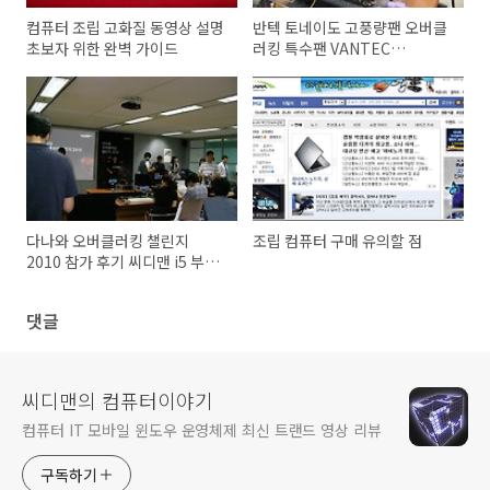
컴퓨터 조립 고화질 동영상 설명
반텍 토네이도 고풍량팬 오버클
초보자 위한 완벽 가이드
러킹 특수팬 VANTEC
TD8038H 80mm, 3핀, 38T,
5700RPM
다나와 오버클러킹 챌린지
조립 컴퓨터 구매 유의할 점
2010 참가 후기 씨디맨 i5 부문
1등
댓글
씨디맨의 컴퓨터이야기
컴퓨터 IT 모바일 윈도우 운영체제 최신 트랜드 영상 리뷰
구독하기