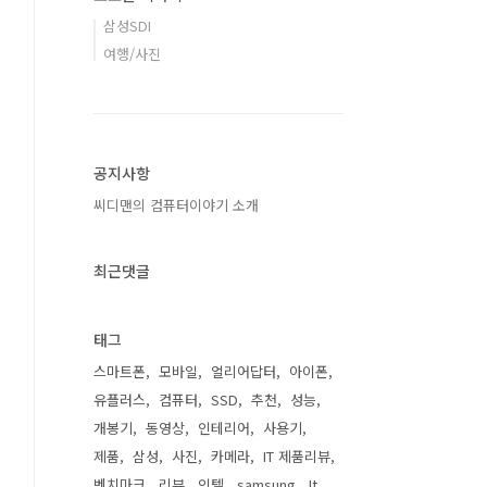
삼성SDI
여행/사진
공지사항
씨디맨의 컴퓨터이야기 소개
최근댓글
태그
스마트폰
모바일
얼리어답터
아이폰
유플러스
컴퓨터
SSD
추천
성능
개봉기
동영상
인테리어
사용기
제품
삼성
사진
카메라
IT 제품리뷰
벤치마크
리뷰
인텔
samsung
It