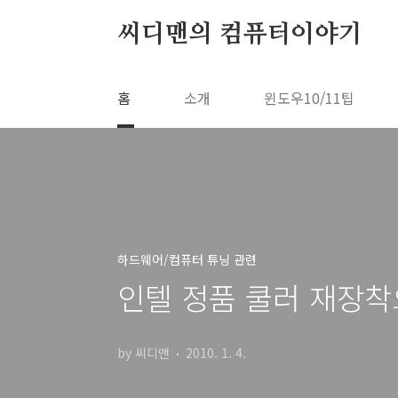
본문 바로가기
씨디맨의 컴퓨터이야기
홈
소개
윈도우10/11팁
하드웨어/컴퓨터 튜닝 관련
인텔 정품 쿨러 재장착
by 씨디맨
2010. 1. 4.