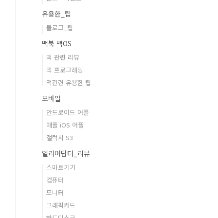
유용한_팁
블로그_팁
맥북 맥OS
맥 관련 리뷰
맥 프로그래밍
맥관련 유용한 팁
모바일
안드로이드 어플
애플 iOS 어플
갤럭시 S3
얼리어답터_리뷰
스마트기기
컴퓨터
모니터
그래픽카드
하드디스크