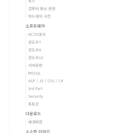
뉴스
컴퓨터 튜닝 관련
하드웨어 사전
소프트웨어
버그리포트
윈도우7
윈도우8
윈도우10
서버관련
MSSQL
ASP / JS / CSS / C#
3rd Part
Security
포토샵
다운로드
배경화면
소소한 이야기