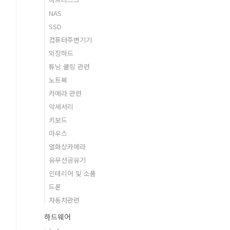
NAS
SSD
컴퓨터주변기기
외장하드
튜닝 쿨링 관련
노트북
카메라 관련
악세서리
키보드
마우스
열화상카메라
유무선공유기
인테리어 및 소품
드론
자동차관련
하드웨어