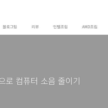
블로그팁
리뷰
인텔조립
AMD조립
으로 컴퓨터 소음 줄이기