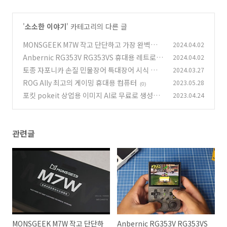
'
소소한 이야기
' 카테고리의 다른 글
MONSGEEK M7W 작고 단단하고 가장 완벽한
2024.04.02
키보드
Anbernic RG353V RG353VS 휴대용 레트로
2024.04.02
(0)
고전 오락 게임기
토종 자포니카 손질 민물장어 특대장어 시식 후기
2024.03.27
(0)
ROG Ally 최고의 게이밍 휴대용 컴퓨터
2023.05.28
(2)
(0)
포킷 pokeit 상업용 이미지 AI로 무료로 생성해
2023.04.24
서 만들어서 쓰자
(0)
관련글
MONSGEEK M7W 작고 단단하
Anbernic RG353V RG353VS