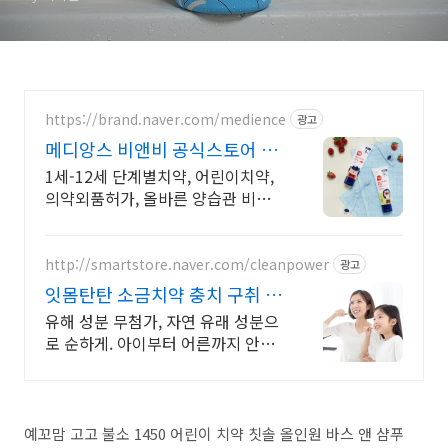
https://brand.naver.com/medience
광고
메디앙스 비앤비 공식스토어 소
식알람 5%할인쿠폰
1세-12세 단계별치약, 어린이치약,
의약외품허가, 올바른 양습관 비앤
비로 시작!
http://smartstore.naver.com/cleanpower
광고
잇몸탄탄 소금치약 충치 구취 치
은염 구강건강
유해 성분 무첨가, 자연 유래 성분으
로 순하게. 아이부터 어른까지 안심
사용 국내산 천일염사용 정제염과
달리 미네랄 함량이 높습니다.
예꼬맘 고고 불소 1450 어린이 치약 칫솔 올인원 바스 앤 샴푸