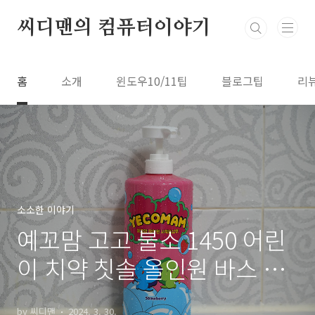
본문 바로가기
씨디맨의 컴퓨터이야기
홈
소개
윈도우10/11팁
블로그팁
리
소소한 이야기
예꼬맘 고고 불소 1450 어린
이 치약 칫솔 올인원 바스 앤
샴푸
by 씨디맨
2024. 3. 30.