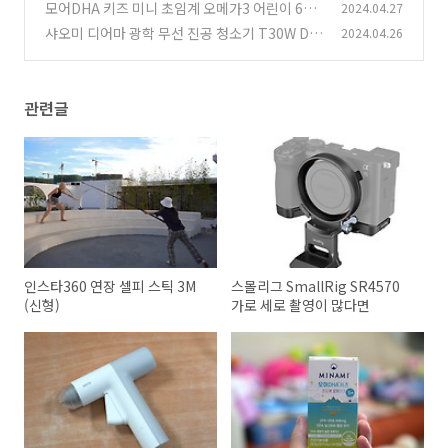
수품
모어DHA 키즈 미니 초임계 오메가3 어린이 60
2024.04.27
(2)
캡슐 구매기
샤오미 디어마 광학 무선 진공 청소기 T30W De
2024.04.26
(8)
erma 글로벌버전
(0)
관련글
인스타360 연장 셀피 스틱 3M
스몰리그 SmallRig SR4570
(신형)
가로 세로 촬영이 많다면