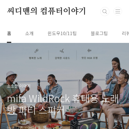
본문 바로가기
씨디맨의 컴퓨터이야기
홈
소개
윈도우10/11팁
블로그팁
리
소소한 이야기
mifa WildRock 휴대용 노래
방 파티 스피커
by 씨디맨
2024. 5. 31.