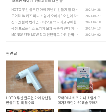
'
소소한 이야기
' 카테고리의 다른 글
HOTO 무선 글루건 아이 장난감 만들기 할 때 필
2024.04.28
수품
모어DHA 키즈 미니 초임계 오메가3 어린이 60
2024.04.27
(2)
캡슐 구매기
신라면 블랙 컵라면 야식으로 먹으려고 구매한 후
2024.04.18
(8)
기
목청 프로폴리스 도라지 모과 농축액 캔디 저렴하
2024.04.13
(1)
게 구매하기
MONSGEEK M7W 작고 단단하고 가장 완벽한
2024.04.02
(0)
키보드
(0)
관련글
HOTO 무선 글루건 아이 장난감
모어DHA 키즈 미니 초임계 오
만들기 할 때 필수품
메가3 어린이 60캡슐 구매기