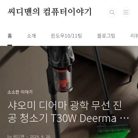
본문 바로가기
씨디맨의 컴퓨터이야기
홈
소개
윈도우10/11팁
블로그팁
리
소소한 이야기
샤오미 디어마 광학 무선 진
공 청소기 T30W Deerma 글
로벌버전
by 씨디맨
2024. 4. 26.