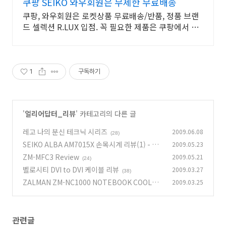
쿠팡 SEIKO 와우회원은 무제한 무료배송
쿠팡, 와우회원은 로켓상품 무료배송/반품, 정품 브랜
드 셀렉션 R.LUX 입점. 꼭 필요한 제품은 쿠팡에서 더
저렴하게, 로켓배송으로 더 빠르게!
1
구독하기
'
얼리어답터_리뷰
' 카테고리의 다른 글
레고 나의 분신 테크닉 시리즈
2009.06.08
(28)
SEIKO ALBA AM7015X 손목시계 리뷰(1) - AM
2009.05.23
7015X Review
ZM-MFC3 Review
2009.05.21
(30)
(24)
벨로시티 DVI to DVI 케이블 리뷰
2009.03.27
(38)
ZALMAN ZM-NC1000 NOTEBOOK COOLER
2009.03.25
Review
(26)
관련글