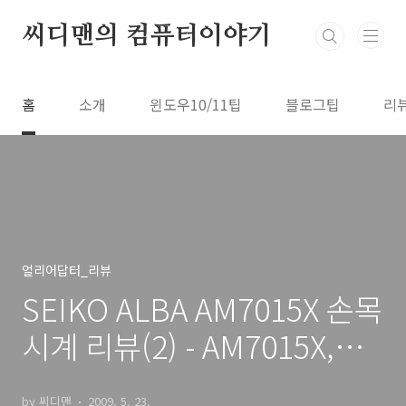
본문 바로가기
씨디맨의 컴퓨터이야기
홈
소개
윈도우10/11팁
블로그팁
리
얼리어답터_리뷰
SEIKO ALBA AM7015X 손목
시계 리뷰(2) - AM7015X,
SND367 비교기
by 씨디맨
2009. 5. 23.