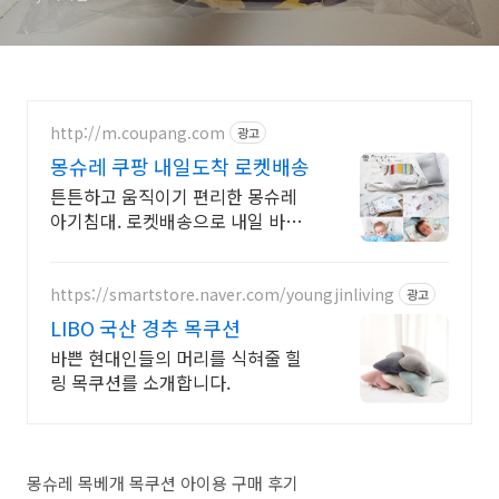
http://m.coupang.com
광고
몽슈레 쿠팡 내일도착 로켓배송
튼튼하고 움직이기 편리한 몽슈레
아기침대. 로켓배송으로 내일 바로
만나세요! 와우회원 무료배송과 30
일 반품 혜택! 영유아 침구 가구는
쿠팡에서!
https://smartstore.naver.com/youngjinliving
광고
LIBO 국산 경추 목쿠션
바쁜 현대인들의 머리를 식혀줄 힐
링 목쿠션를 소개합니다.
몽슈레 목베개 목쿠션 아이용 구매 후기