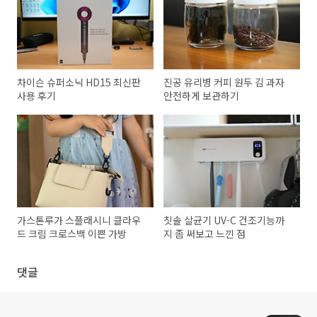
차이슨 슈퍼소닉 HD15 최신판
진공 유리병 커피 원두 김 과자
사용 후기
안전하게 보관하기
가스톤루가 스플래시니 클라우
칫솔 살균기 UV-C 건조기능까
드 크림 크로스백 이쁜 가방
지 좀 써보고 느낀 점
댓글