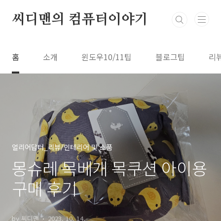
본문 바로가기
씨디맨의 컴퓨터이야기
홈
소개
윈도우10/11팁
블로그팁
리
얼리어답터_리뷰/인테리어 및 소품
몽슈레 목베개 목쿠션 아이용
구매 후기
by 씨디맨
2023. 10. 14.