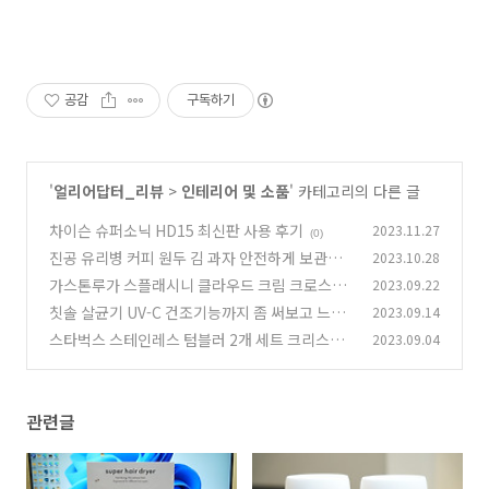
공감
구독하기
'
얼리어답터_리뷰
>
인테리어 및 소품
' 카테고리의 다른 글
차이슨 슈퍼소닉 HD15 최신판 사용 후기
2023.11.27
(0)
진공 유리병 커피 원두 김 과자 안전하게 보관하
2023.10.28
기
가스톤루가 스플래시니 클라우드 크림 크로스백
2023.09.22
(0)
이쁜 가방
칫솔 살균기 UV-C 건조기능까지 좀 써보고 느낀
2023.09.14
(0)
점
스타벅스 스테인레스 텀블러 2개 세트 크리스마
2023.09.04
(1)
스 선물 2022 구매기
(0)
관련글