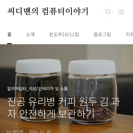
본문 바로가기
씨디맨의 컴퓨터이야기
홈
소개
윈도우10/11팁
블로그팁
리
얼리어답터_리뷰/인테리어 및 소품
진공 유리병 커피 원두 김 과
자 안전하게 보관하기
by 씨디맨
2023. 10. 28.