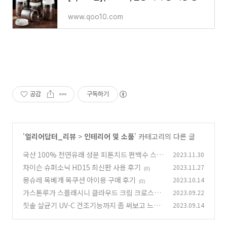
www.qoo10.com
공감
구독하기
'
얼리어답터_리뷰
>
인테리어 및 소품
' 카테고리의 다른 글
국산 100% 천연유래 성분 피톤치드 편백수 스프
2023.11.30
레이
차이슨 슈퍼소닉 HD15 최신판 사용 후기
2023.11.27
(0)
(0)
몽슈레 목베개 목쿠션 아이용 구매 후기
2023.10.14
(0)
가스톤루가 스플래시니 클라우드 크림 크로스백
2023.09.22
이쁜 가방
칫솔 살균기 UV-C 건조기능까지 좀 써보고 느낀
2023.09.14
(0)
점
(1)