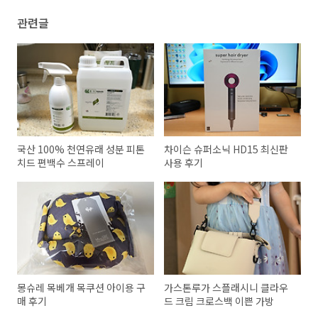
관련글
국산 100% 천연유래 성분 피톤
차이슨 슈퍼소닉 HD15 최신판
치드 편백수 스프레이
사용 후기
몽슈레 목베개 목쿠션 아이용 구
가스톤루가 스플래시니 클라우
매 후기
드 크림 크로스백 이쁜 가방