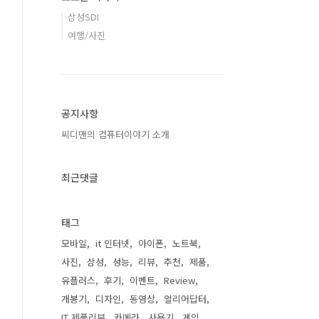
삼성SDI
여행/사진
공지사항
씨디맨의 컴퓨터이야기 소개
최근댓글
태그
모바일
it 인터넷
아이폰
노트북
사진
삼성
성능
리뷰
추천
제품
유플러스
후기
이벤트
Review
개봉기
디자인
동영상
얼리어답터
IT 제품리뷰
카메라
사용기
게임