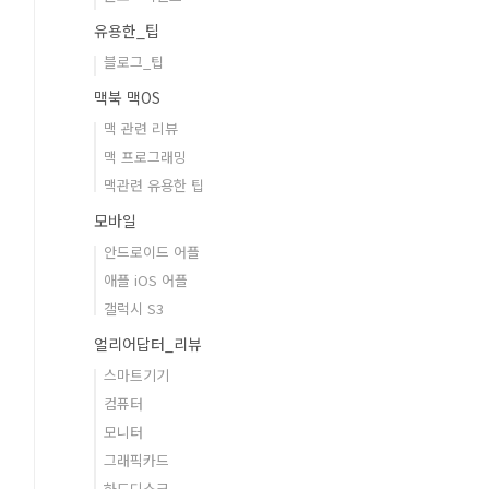
유용한_팁
블로그_팁
맥북 맥OS
맥 관련 리뷰
맥 프로그래밍
맥관련 유용한 팁
모바일
안드로이드 어플
애플 iOS 어플
갤럭시 S3
얼리어답터_리뷰
스마트기기
컴퓨터
모니터
그래픽카드
하드디스크