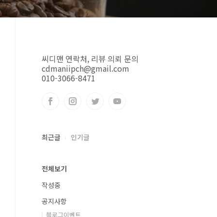
씨디맨 연락처, 리뷰 의뢰 문의
cdmaniipch@gmail.com
010-3066-8471
최근글
인기글
전체보기
작성중
공지사항
블로그이벤트