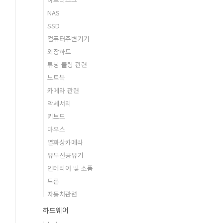
NAS
SSD
컴퓨터주변기기
외장하드
튜닝 쿨링 관련
노트북
카메라 관련
악세서리
키보드
마우스
열화상카메라
유무선공유기
인테리어 및 소품
드론
자동차관련
하드웨어