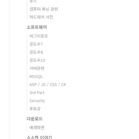
뉴스
컴퓨터 튜닝 관련
하드웨어 사전
소프트웨어
버그리포트
윈도우7
윈도우8
윈도우10
서버관련
MSSQL
ASP / JS / CSS / C#
3rd Part
Security
포토샵
다운로드
배경화면
소소한 이야기