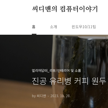
본문 바로가기
씨디맨의 컴퓨터이야기
홈
소개
윈도우10/11팁
얼리어답터_리뷰/인테리어 및 소품
진공 유리병 커피 원두
by 씨디맨
2023. 10. 28.