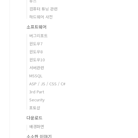
뉴스
컴퓨터 튜닝 관련
하드웨어 사전
소프트웨어
버그리포트
윈도우7
윈도우8
윈도우10
서버관련
MSSQL
ASP / JS / CSS / C#
3rd Part
Security
포토샵
다운로드
배경화면
소소한 이야기