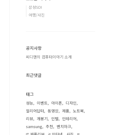
삼성SDI
여행/사진
공지사항
씨디맨의 컴퓨터이야기 소개
최근댓글
태그
성능
이벤트
아이폰
디자인
얼리어답터
동영상
제품
노트북
리뷰
개봉기
인텔
인테리어
samsung
추천
벤치마크
IT 제품리뷰
it 인터넷
사진
It