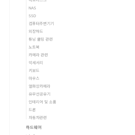
NAS
SSD
컴퓨터주변기기
외장하드
튜닝 쿨링 관련
노트북
카메라 관련
악세서리
키보드
마우스
열화상카메라
유무선공유기
인테리어 및 소품
드론
자동차관련
하드웨어