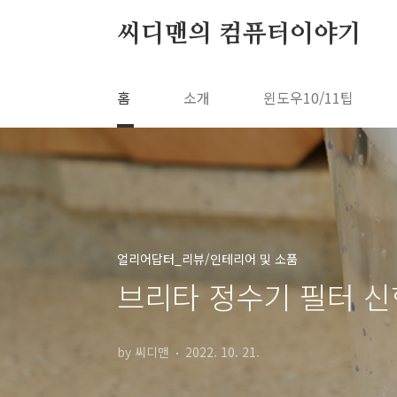
본문 바로가기
씨디맨의 컴퓨터이야기
홈
소개
윈도우10/11팁
얼리어답터_리뷰/인테리어 및 소품
브리타 정수기 필터 신
by 씨디맨
2022. 10. 21.