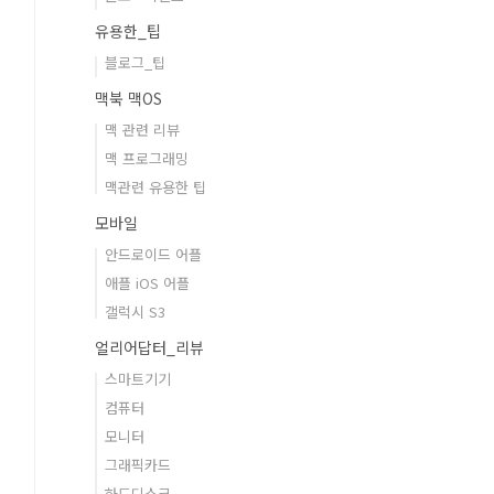
유용한_팁
블로그_팁
맥북 맥OS
맥 관련 리뷰
맥 프로그래밍
맥관련 유용한 팁
모바일
안드로이드 어플
애플 iOS 어플
갤럭시 S3
얼리어답터_리뷰
스마트기기
컴퓨터
모니터
그래픽카드
하드디스크