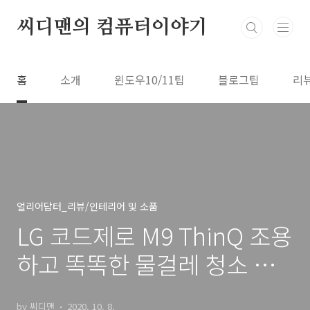
본문 바로가기
씨디맨의 컴퓨터이야기
홈
소개
윈도우10/11팁
블로그팁
리
얼리어답터_리뷰/인테리어 및 소품
LG 코드제로 M9 ThinQ 조용
하고 똑똑한 물걸레 청소 로
봇 개봉기
by 씨디맨
2020. 10. 8.