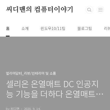
본문 바로가기
씨디맨의 컴퓨터이야기
홈
소개
윈도우10/11팁
블로그팁
리
얼리어답터_리뷰/인테리어 및 소품
셀리온 온열매트 DC 인공지
능 기능을 더하다 온열매트
끝판왕
by 씨디맨
2020. 9. 14.