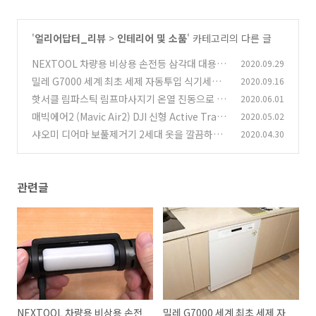
'
얼리어답터_리뷰
>
인테리어 및 소품
' 카테고리의 다른 글
NEXTOOL 차량용 비상용 손전등 삼각대 대용 꼭
2020.09.29
하나쯤 있어야 하는 필수품
밀레 G7000 세계 최초 세제 자동투입 식기세척
2020.09.16
(1)
기 체험단 응모
핫서클 림파스틱 림프마사지기 온열 진동으로 붓
2020.06.01
(0)
기 빼자
매빅에어2 (Mavic Air2) DJI 신형 Active Track
2020.05.02
(2)
3.0 지원 드론
샤오미 디어마 보풀제거기 2세대 옷을 깔끔하게
2020.04.30
(1)
만들고 싶다
(6)
관련글
NEXTOOL 차량용 비상용 손전
밀레 G7000 세계 최초 세제 자