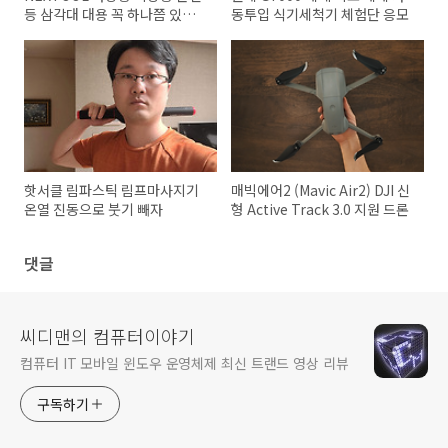
등 삼각대 대용 꼭 하나쯤 있어
동투입 식기세척기 체험단 응모
야 하는 필수품
핫서클 림파스틱 림프마사지기
매빅에어2 (Mavic Air2) DJI 신
온열 진동으로 붓기 빼자
형 Active Track 3.0 지원 드론
댓글
씨디맨의 컴퓨터이야기
컴퓨터 IT 모바일 윈도우 운영체제 최신 트랜드 영상 리뷰
구독하기