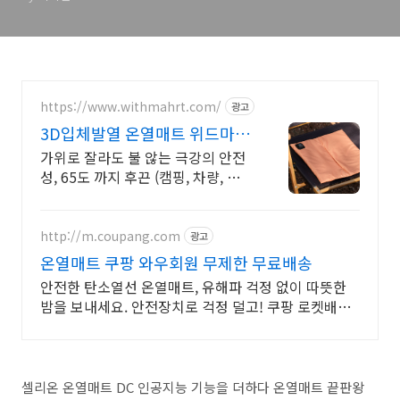
https://www.withmahrt.com/
광고
3D입체발열 온열매트 위드마
75그램 초경량 원터치 발열
가위로 잘라도 불 않는 극강의 안전
성, 65도 까지 후끈 (캠핑, 차량, 사
무실)
http://m.coupang.com
광고
온열매트 쿠팡 와우회원 무제한 무료배송
안전한 탄소열선 온열매트, 유해파 걱정 없이 따뜻한
밤을 보내세요. 안전장치로 걱정 덜고! 쿠팡 로켓배송
으로 빠르게 받아 따뜻한 겨울을 준비하세요.
셀리온 온열매트 DC 인공지능 기능을 더하다 온열매트 끝판왕