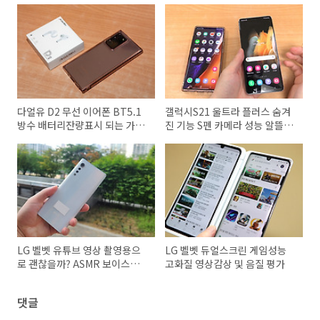
다얼유 D2 무선 이어폰 BT5.1
갤럭시S21 울트라 플러스 숨겨
방수 배터리잔량표시 되는 가성
진 기능 S펜 카메라 성능 알뜰폰
비 블루투스 이어폰
으로 사야하는 이유
LG 벨벳 유튜브 영상 촬영용으
LG 벨벳 듀얼스크린 게임성능
로 괜찮을까? ASMR 보이스아
고화질 영상감상 및 음질 평가
웃포커스 흔들림보정
댓글