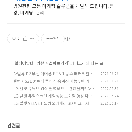
병원관련 모든 마케팅 솔루션을 개발해 드립니다. 운
영, 마케팅, 관리
2
구독하기
'
얼리어답터_리뷰
>
스마트기기
' 카테고리의 다른 글
다얼유 D2 무선 이어폰 BT5.1 방수 배터리잔량
2021.06.26
표시 되는 가성비 블루투스 이어폰
갤럭시S21 울트라 플러스 숨겨진 기능 S펜 카메
2021.01.21
(1)
라 성능 알뜰폰으로 사야하는 이유
LG 벨벳 유튜브 영상 촬영용으로 괜찮을까? AS
2020.05.31
(2)
MR 보이스아웃포커스 흔들림보정
LG 벨벳 듀얼스크린 게임성능 고화질 영상감상
2020.05.24
(3)
및 음질 평가
LG 벨벳 VELVET 물방울카메라 3D 아크디자인
2020.05.14
(2)
고급스러운 외관 개봉기편
(0)
관련글