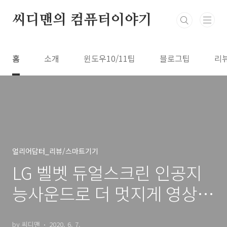
본문 바로가기
씨디맨의 컴퓨터이야기
홈
소개
윈도우10/11팁
블로그팁
리
얼리어답터_리뷰/스마트기기
LG 벨벳 듀얼스크린 인공지
능사운드로 더 멋지게 영상
감상하기
by 씨디맨
2020. 6. 7.