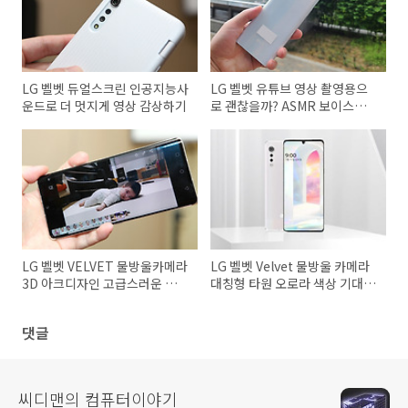
LG 벨벳 듀얼스크린 인공지능사
LG 벨벳 유튜브 영상 촬영용으
운드로 더 멋지게 영상 감상하기
로 괜찮을까? ASMR 보이스아
웃포커스 흔들림보정
LG 벨벳 VELVET 물방울카메라
LG 벨벳 Velvet 물방울 카메라
3D 아크디자인 고급스러운 외관
대칭형 타원 오로라 색상 기대를
개봉기편
모으는 이유
댓글
씨디맨의 컴퓨터이야기