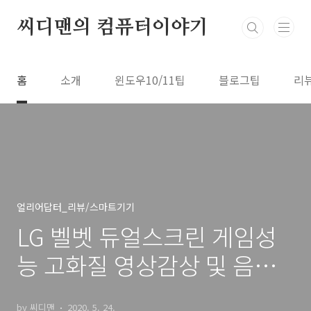
본문 바로가기
씨디맨의 컴퓨터이야기
홈
소개
윈도우10/11팁
블로그팁
리
얼리어답터_리뷰/스마트기기
LG 벨벳 듀얼스크린 게임성
능 고화질 영상감상 및 음질
평가
by 씨디맨
2020. 5. 24.