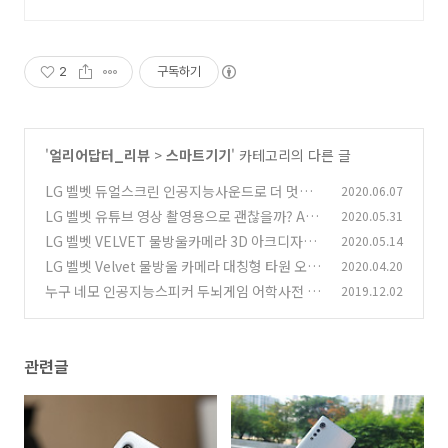
2
구독하기
'
얼리어답터_리뷰
>
스마트기기
' 카테고리의 다른 글
LG 벨벳 듀얼스크린 인공지능사운드로 더 멋지
2020.06.07
게 영상 감상하기
LG 벨벳 유튜브 영상 촬영용으로 괜찮을까? AS
2020.05.31
(0)
MR 보이스아웃포커스 흔들림보정
LG 벨벳 VELVET 물방울카메라 3D 아크디자인
2020.05.14
(3)
고급스러운 외관 개봉기편
LG 벨벳 Velvet 물방울 카메라 대칭형 타원 오로
2020.04.20
(0)
라 색상 기대를 모으는 이유
누구 네모 인공지능스피커 두뇌게임 어학사전 에
2019.12.02
(1)
브리싱 노래방까지
(7)
관련글