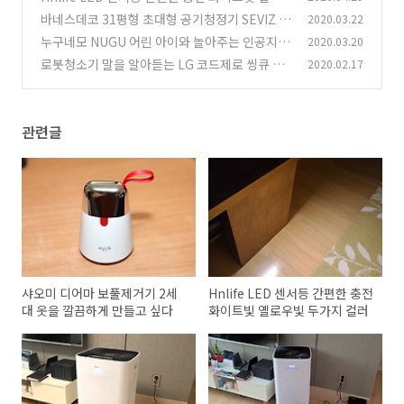
우빛 두가지 컬러
바네스데코 31평형 초대형 공기청정기 SEVIZ AI
2020.03.22
(7)
R-105 H13 헤파필터 음이온 기능까지
누구네모 NUGU 어린 아이와 놀아주는 인공지능
2020.03.20
(3)
스피커
로봇청소기 말을 알아듣는 LG 코드제로 씽큐 R9
2020.02.17
(7)
보이스 언박싱
(2)
관련글
샤오미 디어마 보풀제거기 2세
Hnlife LED 센서등 간편한 충전
대 옷을 깔끔하게 만들고 싶다
화이트빛 옐로우빛 두가지 컬러