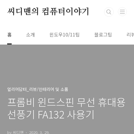
본문 바로가기
씨디맨의 컴퓨터이야기
홈
소개
윈도우10/11팁
블로그팁
리
얼리어답터_리뷰/인테리어 및 소품
프롬비 윈드스핀 무선 휴대용
선풍기 FA132 사용기
by 씨디맨
2020. 3. 29.