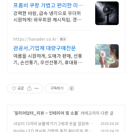
프롬비 쿠팡 가볍고 편리한 미니
선풍기
강력한 바람, 급속 냉각으로 무더위
시원하게! 와우회원 캐시적립. 경량
무선으로 손목 부담 없이, 와우회원
30일 내 무료 반품 혜택.
https://hanader.co.kr
광고
관공서,기업체 대량구매전문
여름을 시원하게, 도매가 판매, 선풍
기, 손선풍기, 무선선풍기, 휴대용선
풍기
공감
구독하기
'
얼리어답터_리뷰
>
인테리어 및 소품
' 카테고리의 다른 글
샤오미 디어마 보풀제거기 2세대 옷을 깔끔하게
2020.04.30
만들고 싶다
Hnlife LED 센서등 간편한 충전 화이트빛 옐로
2020.04.29
(6)