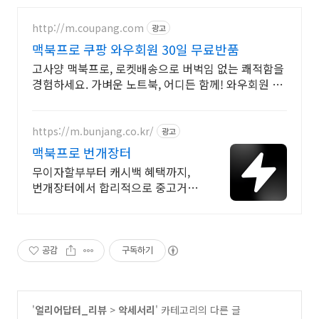
http://m.coupang.com
광고
맥북프로 쿠팡 와우회원 30일 무료반품
고사양 맥북프로, 로켓배송으로 버벅임 없는 쾌적함을
경험하세요. 가벼운 노트북, 어디든 함께! 와우회원 무
제한 무료배송으로 편리하게.
https://m.bunjang.co.kr/
광고
맥북프로 번개장터
무이자할부부터 캐시백 혜택까지,
번개장터에서 합리적으로 중고거래
하세요 전국 각지에서 올라오는 전
국구 최다 상품 매일 10만 개 이상의
신규 상품 업로드
공감
구독하기
'
얼리어답터_리뷰
>
악세서리
' 카테고리의 다른 글