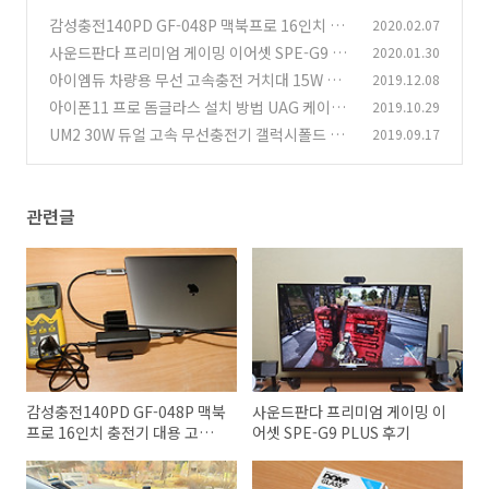
감성충전140PD GF-048P 맥북프로 16인치 충
2020.02.07
전기 대용 고속충전기
사운드판다 프리미엄 게이밍 이어셋 SPE-G9 PL
2020.01.30
(2)
US 후기
아이엠듀 차량용 무선 고속충전 거치대 15W WC
2019.12.08
(2)
H1 사용기
아이폰11 프로 돔글라스 설치 방법 UAG 케이스
2019.10.29
(18)
호환성까지
UM2 30W 듀얼 고속 무선충전기 갤럭시폴드 노
2019.09.17
(2)
트10 V50 충전하기
(1)
관련글
감성충전140PD GF-048P 맥북
사운드판다 프리미엄 게이밍 이
프로 16인치 충전기 대용 고속
어셋 SPE-G9 PLUS 후기
충전기