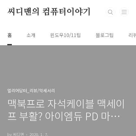
본문 바로가기
씨디맨의 컴퓨터이야기
홈
소개
윈도우10/11팁
블로그팁
리
얼리어답터_리뷰/악세서리
맥북프로 자석케이블 맥세이
프 부활? 아이엠듀 PD 마그
네틱 고속충전케이블 100W
by 씨디맨
2020. 1. 7.