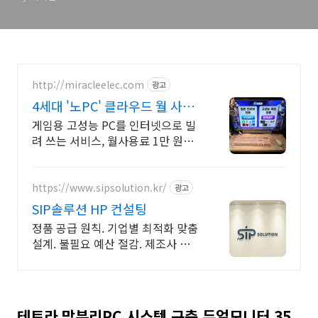
http://miracleelec.com
광고
4세대 '노PC' 클라우드 월 사용
료 1만원부터~
게임용 고성능 PC를 인터넷으로 빌
려 쓰는 서비스, 월사용료 1만 원부
터~ PC방, 모텔, 호텔, 기업, 관공서
구축 가능!
https://www.sipsolution.kr/
광고
SIP솔루션 HP 컨설팅
정품 공급 원칙. 기업별 최적화 맞춤
설계. 불필요 예산 절감. 제조사 서비
스보장
테트라 망분리PC 시스템 구축 듀얼모니터 35