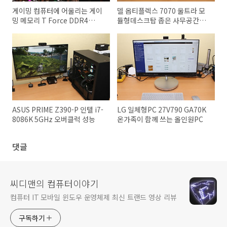
게이밍 컴퓨터에 어울리는 게이
델 옵티플렉스 7070 울트라 모
밍 메모리 T Force DDR4
듈형데스크탑 좁은 사무공간을
Gaming Xtreem ARGB
효율적 쓴다
32GB 3600MHz 후기
ASUS PRIME Z390-P 인텔 i7-
LG 일체형PC 27V790 GA70K
8086K 5GHz 오버클럭 성능
온가족이 함께 쓰는 올인원PC
댓글
씨디맨의 컴퓨터이야기
컴퓨터 IT 모바일 윈도우 운영체제 최신 트랜드 영상 리뷰
구독하기