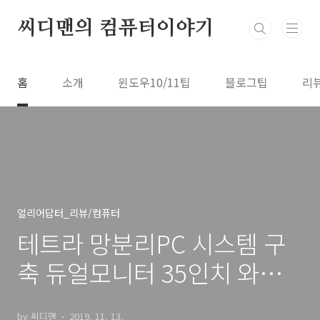
본문 바로가기
씨디맨의 컴퓨터이야기
홈
소개
윈도우10/11팁
블로그팁
리
얼리어답터_리뷰/컴퓨터
테트라 망분리PC 시스템 구
축 듀얼모니터 35인치 와이
드모니터 활용성
by 씨디맨
2019. 11. 13.