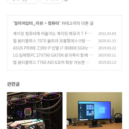
'
얼리어답터_리뷰
>
컴퓨터
' 카테고리의 다른 글
게이밍 컴퓨터에 어울리는 게이밍 메모리 T For
2021.03.03
ce DDR4 Gaming Xtreem ARGB 32GB 360
델 옵티플렉스 7070 울트라 모듈형데스크탑 좁
2020.01.15
0MHz 후기
은 사무공간을 효율적 쓴다
(1)
ASUS PRIME Z390-P 인텔 i7-8086K 5GHz 오
2019.05.22
(1)
버클럭 성능
LG 일체형PC 27V790 GA70K 온가족이 함께 쓰
2019.05.11
(3)
는 올인원PC
델 옵티플렉스 7760 AIO 6코어 확장 가능한 올
2019.02.13
(4)
인원PC 리뷰
(5)
관련글