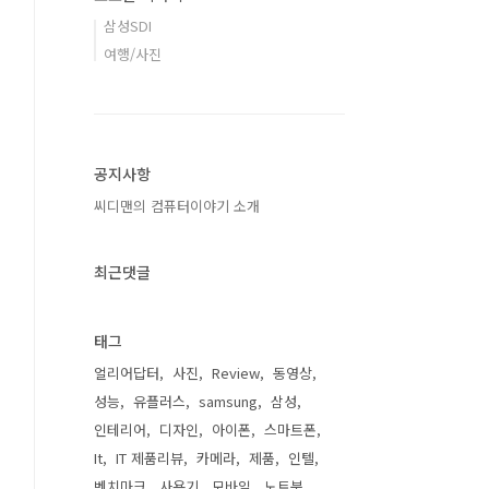
삼성SDI
여행/사진
공지사항
씨디맨의 컴퓨터이야기 소개
최근댓글
태그
얼리어답터
사진
Review
동영상
성능
유플러스
samsung
삼성
인테리어
디자인
아이폰
스마트폰
It
IT 제품리뷰
카메라
제품
인텔
벤치마크
사용기
모바일
노트북