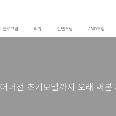
블로그팁
리뷰
인텔조립
AMD조립
국어버전 초기모델까지 오래 써본