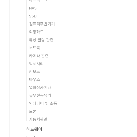
NAS
SSD
컴퓨터주변기기
외장하드
튜닝 쿨링 관련
노트북
카메라 관련
악세서리
키보드
마우스
열화상카메라
유무선공유기
인테리어 및 소품
드론
자동차관련
하드웨어