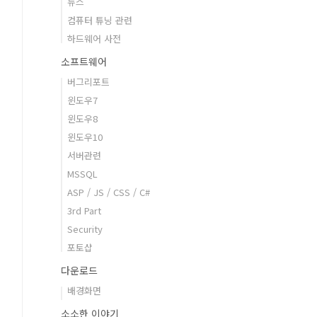
뉴스
컴퓨터 튜닝 관련
하드웨어 사전
소프트웨어
버그리포트
윈도우7
윈도우8
윈도우10
서버관련
MSSQL
ASP / JS / CSS / C#
3rd Part
Security
포토샵
다운로드
배경화면
소소한 이야기