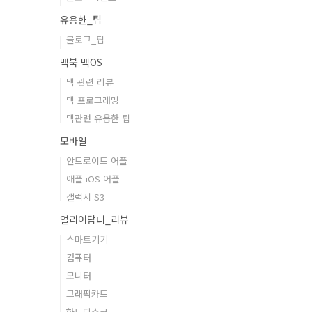
유용한_팁
블로그_팁
맥북 맥OS
맥 관련 리뷰
맥 프로그래밍
맥관련 유용한 팁
모바일
안드로이드 어플
애플 iOS 어플
갤럭시 S3
얼리어답터_리뷰
스마트기기
컴퓨터
모니터
그래픽카드
하드디스크