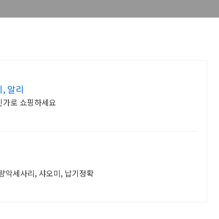
, 알리
인가로 쇼핑하세요
다량악세사리, 샤오미, 납기정확