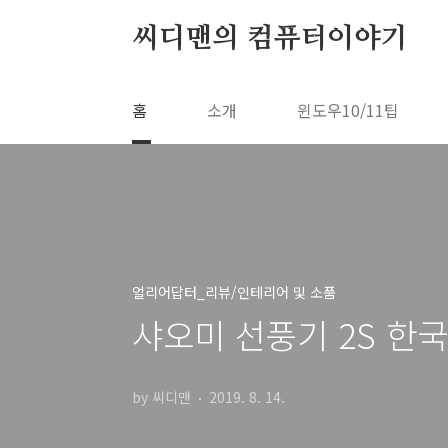
본문 바로가기
씨디맨의 컴퓨터이야기
홈
소개
윈도우10/11팁
얼리어답터_리뷰/인테리어 및 소품
샤오미 선풍기 2S 한
by 씨디맨
2019. 8. 14.