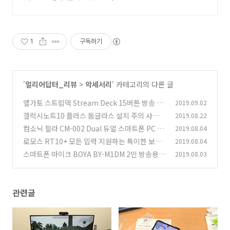
1
구독하기
'
얼리어답터_리뷰
>
악세서리
' 카테고리의 다른 글
엘가토 스트림덱 Stream Deck 15버튼 방송 및
2019.09.02
단축키를 더 멋지게 세팅하기
갤럭시노트10 플러스 돔글라스 설치 주의 사항 U
2019.08.22
(0)
AG 케이스 호환성
컴소닉 필라 CM-002 Dual 듀얼 스마트폰 PC 마
2019.08.04
(3)
이크 후기
로모스 RT10+ 모든 입력 지원하는 특이한 보조
2019.08.04
(0)
배터리 후기
스마트폰 마이크 BOYA BY-M1DM 2인 방송용
2019.08.03
(0)
마이크 리뷰
(0)
관련글