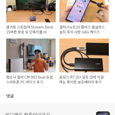
엘가토 스트림덱 Stream Deck
갤럭시노트10 플러스 돔글라스
15버튼 방송 및 단축키를 더 멋
설치 주의 사항 UAG 케이스 호
지게 세팅하기
환성
컴소닉 필라 CM-002 Dual 듀얼
로모스 RT10+ 모든 입력 지원
스마트폰 PC 마이크 후기
하는 특이한 보조배터리 후기
댓글
씨디맨의 컴퓨터이야기