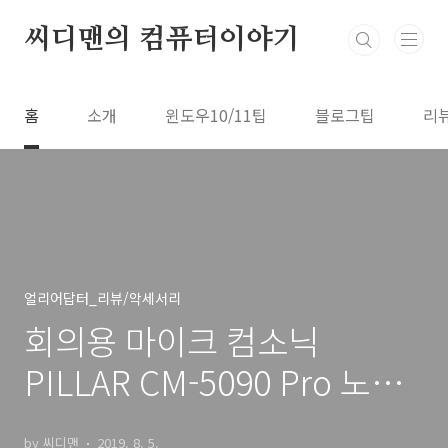
본문 바로가기
씨디맨의 컴퓨터이야기
홈
소개
윈도우10/11팁
블로그팁
리
얼리어답터_리뷰/악세서리
회의용 마이크 컴소닉
PILLAR CM-5090 Pro 노이
즈 없고 저렴한 마이크
by 씨디맨
2019. 8. 5.