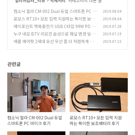
'
얼리어답터_리뷰
>
악세서리
' 카테고리의 다른 글
컴소닉 필라 CM-002 Dual 듀얼 스마트폰 PC 마
2019.08.04
이크 후기
로모스 RT10+ 모든 입력 지원하는 특이한 보조
2019.08.04
(0)
배터리 후기
에이포인트 맥북충전기 USB C타입 99W PD 3.0
2019.07.28
(0)
듀얼 고속충전기 후기
누구 네모 BTV 리모컨 음성으로 채널 변경 및 편
2019.07.19
(1)
성표 보기
애플 에어팟 2새대 유선 무선 좀 더 저렴하게 사
2019.07.15
(1)
자
(1)
관련글
컴소닉 필라 CM-002 Dual 듀얼
로모스 RT10+ 모든 입력 지원
스마트폰 PC 마이크 후기
하는 특이한 보조배터리 후기