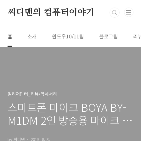
본문 바로가기
씨디맨의 컴퓨터이야기
홈
소개
윈도우10/11팁
블로그팁
리
얼리어답터_리뷰/악세서리
스마트폰 마이크 BOYA BY-
M1DM 2인 방송용 마이크 리
뷰
by 씨디맨
2019. 8. 3.