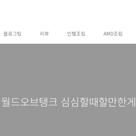
블로그팁
리뷰
인텔조립
AMD조립
임 월드오브탱크 심심할때할만한