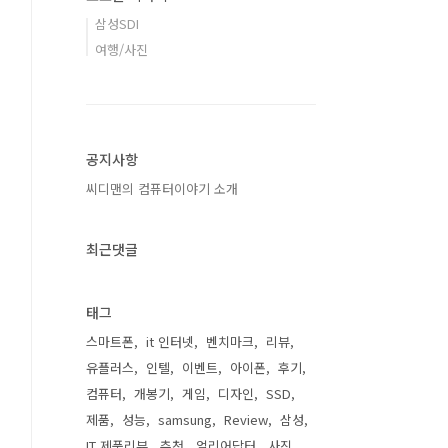
삼성SDI
여행/사진
공지사항
씨디맨의 컴퓨터이야기 소개
최근댓글
태그
스마트폰
it 인터넷
벤치마크
리뷰
유플러스
인텔
이벤트
아이폰
후기
컴퓨터
개봉기
게임
디자인
SSD
제품
성능
samsung
Review
삼성
IT 제품리뷰
추천
얼리어답터
사진