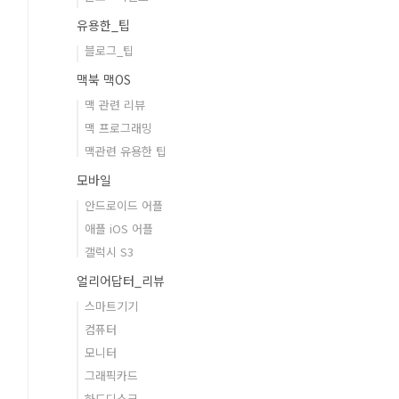
유용한_팁
블로그_팁
맥북 맥OS
맥 관련 리뷰
맥 프로그래밍
맥관련 유용한 팁
모바일
안드로이드 어플
애플 iOS 어플
갤럭시 S3
얼리어답터_리뷰
스마트기기
컴퓨터
모니터
그래픽카드
하드디스크