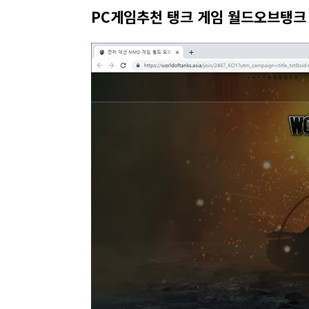
PC게임추천 탱크 게임 월드오브탱