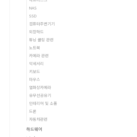
NAS
SSD
컴퓨터주변기기
외장하드
튜닝 쿨링 관련
노트북
카메라 관련
악세서리
키보드
마우스
열화상카메라
유무선공유기
인테리어 및 소품
드론
자동차관련
하드웨어