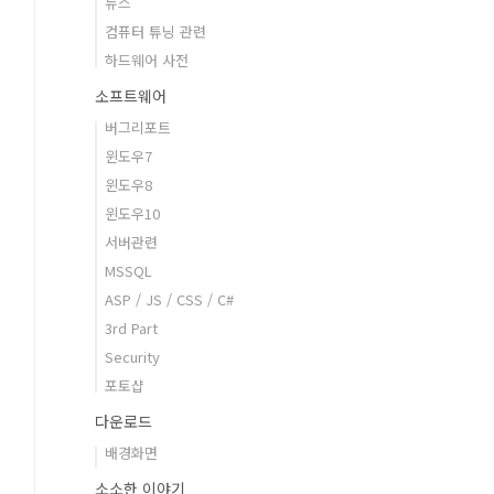
뉴스
컴퓨터 튜닝 관련
하드웨어 사전
소프트웨어
버그리포트
윈도우7
윈도우8
윈도우10
서버관련
MSSQL
ASP / JS / CSS / C#
3rd Part
Security
포토샵
다운로드
배경화면
소소한 이야기