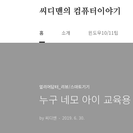
본문 바로가기
씨디맨의 컴퓨터이야기
홈
소개
윈도우10/11팁
얼리어답터_리뷰/스마트기기
누구 네모 아이 교육용
by 씨디맨
2019. 6. 30.