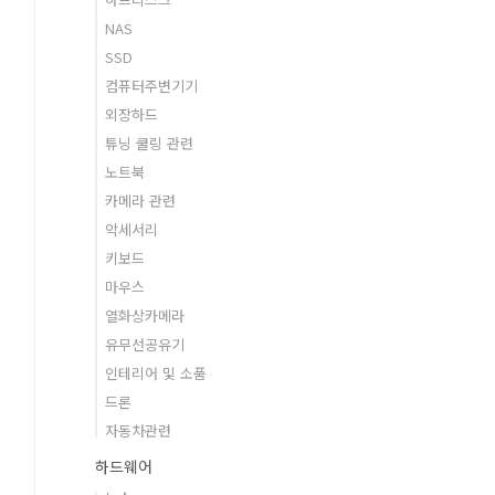
NAS
SSD
컴퓨터주변기기
외장하드
튜닝 쿨링 관련
노트북
카메라 관련
악세서리
키보드
마우스
열화상카메라
유무선공유기
인테리어 및 소품
드론
자동차관련
하드웨어