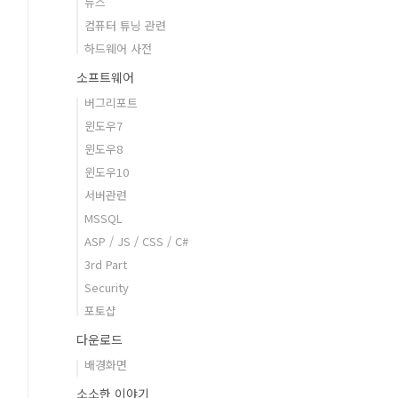
뉴스
컴퓨터 튜닝 관련
하드웨어 사전
소프트웨어
버그리포트
윈도우7
윈도우8
윈도우10
서버관련
MSSQL
ASP / JS / CSS / C#
3rd Part
Security
포토샵
다운로드
배경화면
소소한 이야기