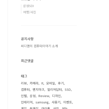
삼성SDI
여행/사진
공지사항
씨디맨의 컴퓨터이야기 소개
최근댓글
태그
리뷰
카메라
It
모바일
후기
컴퓨터
벤치마크
얼리어답터
SSD
인텔
삼성
Review
디자인
인테리어
samsung
사용기
이벤트
게임
동영상
아이폰
사진
성능