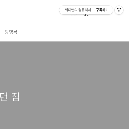
씨디맨의 컴퓨터이야기
구독하기
방명록
던 점