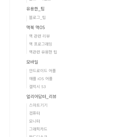
유용한_팁
블로그_팁
맥북 맥OS
맥 관련 리뷰
맥 프로그래밍
맥관련 유용한 팁
모바일
안드로이드 어플
애플 iOS 어플
갤럭시 S3
얼리어답터_리뷰
스마트기기
컴퓨터
모니터
그래픽카드
하드디스크