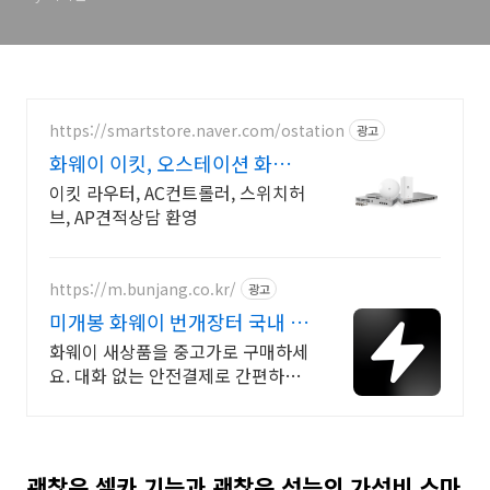
https://smartstore.naver.com/ostation
광고
화웨이 이킷, 오스테이션 화웨이
네트워크부문 전문업체
이킷 라우터, AC컨트롤러, 스위치허
브, AP견적상담 환영
https://m.bunjang.co.kr/
광고
미개봉 화웨이 번개장터 국내 최
대 브랜드 중고거래
화웨이 새상품을 중고가로 구매하세
요. 대화 없는 안전결제로 간편하게!
전국 각지에서 올라오는 전국구 최
다 상품 매일 10만 개 이상의 신규
상품 업로드
괜찮은 셀카 기능과 괜찮은 성능의 가성비 스마