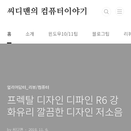
본문 바로가기
씨디맨의 컴퓨터이야기
홈
소개
윈도우10/11팁
블로그팁
리
얼리어답터_리뷰/컴퓨터
프렉탈 디자인 디파인 R6 강
화유리 깔끔한 디자인 저소음
by 씨디맨
2018. 11. 6.