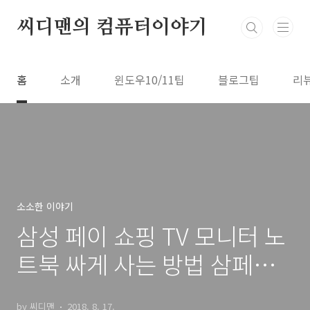
본문 바로가기
씨디맨의 컴퓨터이야기
홈
소개
윈도우10/11팁
블로그팁
리
소소한 이야기
삼성 페이 쇼핑 TV 모니터 노
트북 싸게 사는 방법 삼페쇼
핑
by 씨디맨
2018. 8. 17.