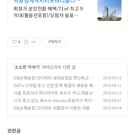
의왕청계역시티프라디움디하모
니
확정가 분양전환 혜택/71㎡ 최고 9
억대(풀옵션포함)/당첨자 발표
7.23(목)
4
구독하기
'
소소한 이야기
' 카테고리의 다른 글
DB손해보험 다이렉트 내차보험료 확인하고 코
2018.09.10
엑스 아쿠아리움 입장권 받자
DATx 디지털 광고 산업 문제 해결의 새로운 패러
2018.08.31
(2)
다임 제시
가을 프로야구 하이라이트 옥수수 켜고 대중교통
2018.08.15
(1)
에서도 보자
시작 광고 없는 옥수수 oksusu 프로야구 하이라
2018.08.07
(2)
이트 챙겨보자
DB손해보험 다이렉트 여름맞이 이벤트 여름엔
2018.08.04
(2)
호캉스
(0)
관련글