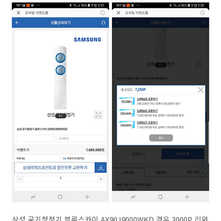
삼성 공기청정기 블루스카이 AX90J9000WKD 경우 3000P 리워