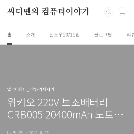
본문 바로가기
씨디맨의 컴퓨터이야기
홈
소개
윈도우10/11팁
블로그팁
리
얼리어답터_리뷰/악세서리
위키오 220V 보조배터리
CRB005 20400mAh 노트북
드론 충전
by 씨디맨
2018. 8. 26.