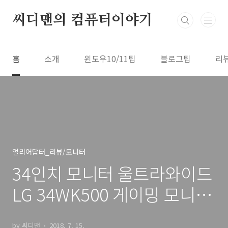
본문 바로가기
씨디맨의 컴퓨터이야기
홈
소개
윈도우10/11팁
블로그팁
리
얼리어답터_리뷰/모니터
34인치 모니터 울트라와이드
LG 34WK500 게이밍 모니터
후기
by 씨디맨
2018. 7. 15.