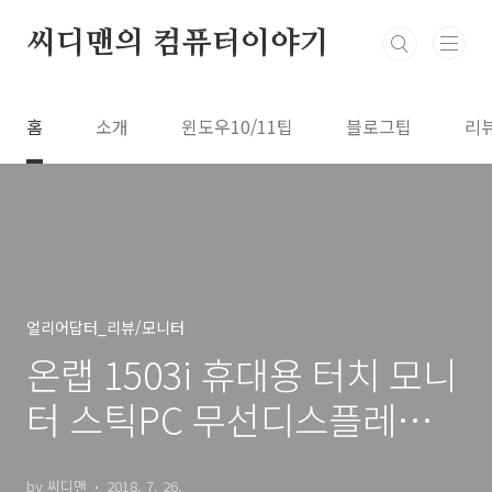
본문 바로가기
씨디맨의 컴퓨터이야기
홈
소개
윈도우10/11팁
블로그팁
리
얼리어답터_리뷰/모니터
온랩 1503i 휴대용 터치 모니
터 스틱PC 무선디스플레이
활용기
by 씨디맨
2018. 7. 26.