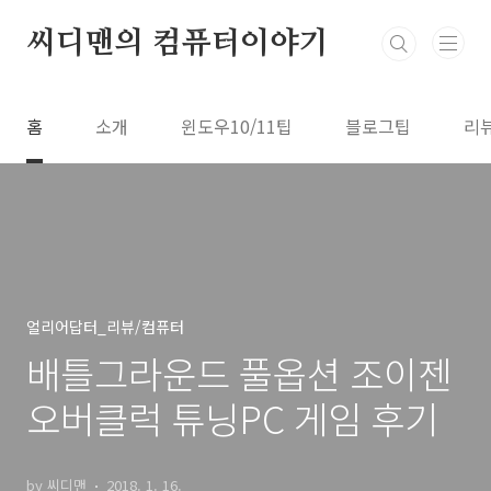
본문 바로가기
씨디맨의 컴퓨터이야기
홈
소개
윈도우10/11팁
블로그팁
리
얼리어답터_리뷰/컴퓨터
배틀그라운드 풀옵션 조이젠
오버클럭 튜닝PC 게임 후기
by 씨디맨
2018. 1. 16.