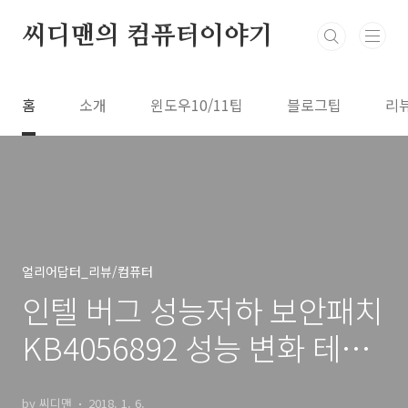
본문 바로가기
씨디맨의 컴퓨터이야기
홈
소개
윈도우10/11팁
블로그팁
리
얼리어답터_리뷰/컴퓨터
인텔 버그 성능저하 보안패치
KB4056892 성능 변화 테스
트 결과
by 씨디맨
2018. 1. 6.