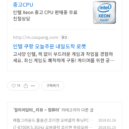
중고CPU
인텔 Xeon 중고 CPU 판매중 무료
친절상담
http://m.coupang.com
광고
인텔 쿠팡 오늘주문 내일도착 로켓
고사양 인텔, 렉 없이 부드러운 게임과 작업을 경험하
세요. 최신 게임도 쾌적하게 구동! 게이머를 위한 궁극
의 성능을 쿠팡에서.
11
구독하기
'
얼리어답터_리뷰
>
컴퓨터
' 카테고리의 다른 글
배틀그라운드 풀옵션 조이젠 오버클럭 튜닝PC
2018.01.16
게임 후기
i7-8700K 5.3GHz 오버클럭 조이젠 뚜따오버클
2018.01.15
(8)