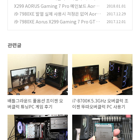
럭 PC 사용기
X299 AORUS Gaming 7 Pro 메인보드 Aorus
2018.01.01
(12)
유틸리티 사용기
i9-7980XE 발열 실제 사용시 걱정은 없어 Aoru
2017.12.29
(1)
s X299 Gaming 7 Pro
i9-7980XE Aorus X299 Gaming 7 Pro GTX1
2017.12.01
(10)
080Ti 꿈의 컴퓨터
(7)
관련글
배틀그라운드 풀옵션 조이젠 오
i7-8700K 5.3GHz 오버클럭 조
버클럭 튜닝PC 게임 후기
이젠 뚜따오버클럭 PC 사용기