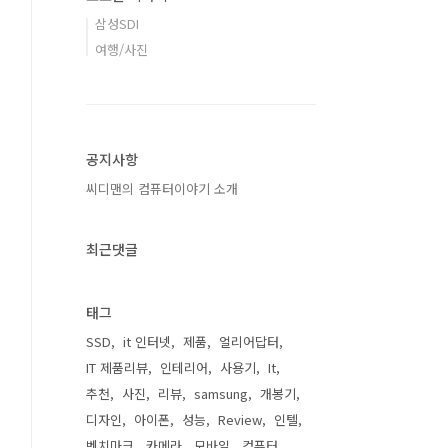
삼성SDI
여행/사진
공지사항
씨디맨의 컴퓨터이야기 소개
최근댓글
태그
SSD
it 인터넷
제품
얼리어답터
IT 제품리뷰
인테리어
사용기
It
추천
사진
리뷰
samsung
개봉기
디자인
아이폰
성능
Review
인텔
벤치마크
카메라
모바일
컴퓨터