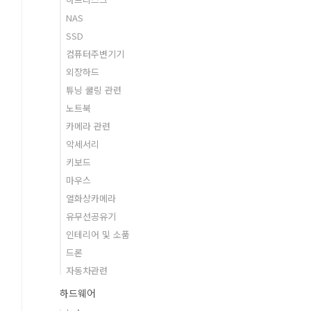
NAS
SSD
컴퓨터주변기기
외장하드
튜닝 쿨링 관련
노트북
카메라 관련
악세서리
키보드
마우스
열화상카메라
유무선공유기
인테리어 및 소품
드론
자동차관련
하드웨어