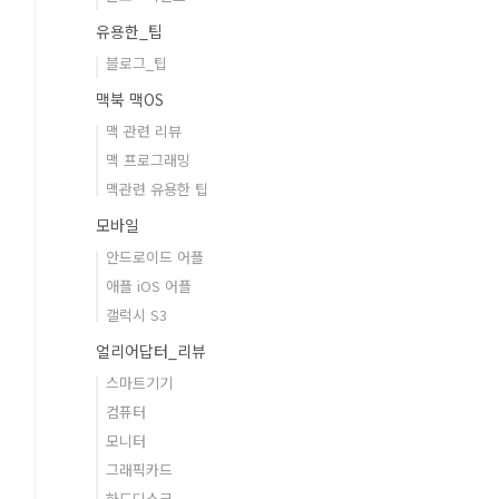
유용한_팁
블로그_팁
맥북 맥OS
맥 관련 리뷰
맥 프로그래밍
맥관련 유용한 팁
모바일
안드로이드 어플
애플 iOS 어플
갤럭시 S3
얼리어답터_리뷰
스마트기기
컴퓨터
모니터
그래픽카드
하드디스크