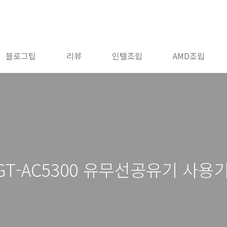
블로그팁
리뷰
인텔조립
AMD조립
re GT-AC5300 유무선공유기 사