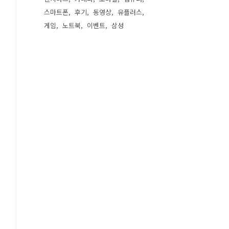
스마트폰
후기
동영상
유플러스
게임
노트북
이벤트
삼성