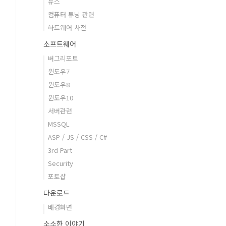
뉴스
컴퓨터 튜닝 관련
하드웨어 사전
소프트웨어
버그리포트
윈도우7
윈도우8
윈도우10
서버관련
MSSQL
ASP / JS / CSS / C#
3rd Part
Security
포토샵
다운로드
배경화면
소소한 이야기