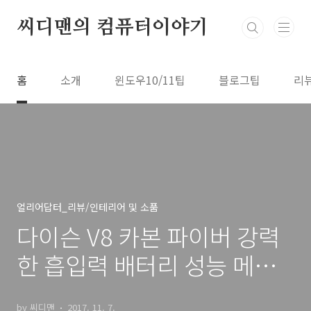
본문 바로가기
씨디맨의 컴퓨터이야기
홈
소개
윈도우10/11팁
블로그팁
리
얼리어답터_리뷰/인테리어 및 소품
다이슨 V8 카본 파이버 강력
한 흡입력 배터리 성능 메인
청소기로 충분
by 씨디맨
2017. 11. 7.