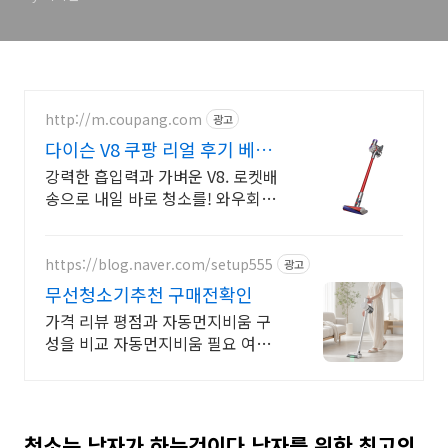
http://m.coupang.com
광고
다이슨 V8 쿠팡 리얼 후기 베스
트
강력한 흡입력과 가벼운 V8. 로켓배
송으로 내일 바로 청소를! 와우회원
무료배송과 30일 반품. 다이슨 V8
스틱 청소기를 만나세요.
https://blog.naver.com/setup555
광고
무선청소기추천 구매전확인
가격 리뷰 평점과 자동먼지비움 구
성을 비교 자동먼지비움 필요 여부
를 먼저 체크
청소는 남자가 하는것이다 남자를 위한 최고의