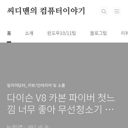
본문 바로가기
씨디맨의 컴퓨터이야기
홈
소개
윈도우10/11팁
블로그팁
리
얼리어답터_리뷰/인테리어 및 소품
다이슨 V8 카본 파이버 첫느
낌 너무 좋아 무선청소기 추
천 하는 이유
by 씨디맨
2017. 10. 25.