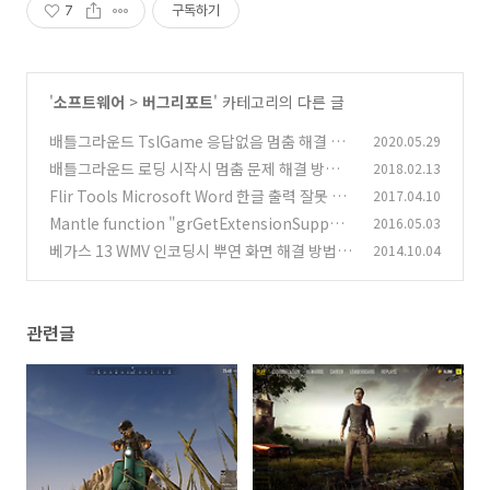
7
구독하기
'
소프트웨어
>
버그리포트
' 카테고리의 다른 글
배틀그라운드 TslGame 응답없음 멈춤 해결 방
2020.05.29
법
배틀그라운드 로딩 시작시 멈춤 문제 해결 방법
2018.02.13
(3)
Flir Tools Microsoft Word 한글 출력 잘못 되
2017.04.10
(16)
는 문제 해결 방법
Mantle function "grGetExtensionSupport
2016.05.03
(1)
오류 해결 방법
베가스 13 WMV 인코딩시 뿌연 화면 해결 방법
2014.10.04
(11)
(2)
관련글