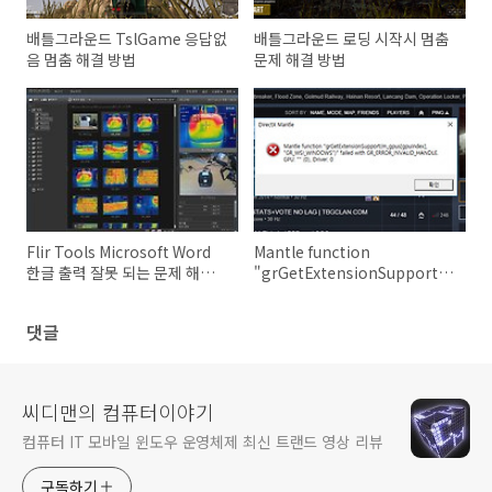
배틀그라운드 TslGame 응답없
배틀그라운드 로딩 시작시 멈춤
음 멈춤 해결 방법
문제 해결 방법
Flir Tools Microsoft Word
Mantle function
한글 출력 잘못 되는 문제 해결
"grGetExtensionSupport
방법
오류 해결 방법
댓글
씨디맨의 컴퓨터이야기
컴퓨터 IT 모바일 윈도우 운영체제 최신 트랜드 영상 리뷰
구독하기