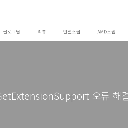
블로그팁
리뷰
인텔조립
AMD조립
grGetExtensionSupport 오류 