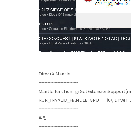
---------------------------
DirectX Mantle
---------------------------
Mantle function "grGetExtensionSupport(
ROR_INVALID_HANDLE. GPU: "" (0), Driver: 
---------------------------
확인
---------------------------