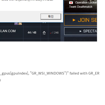
m_gpus[gpuIndex], "GR_WSI_WINDOWS")" failed with GR_ER
0