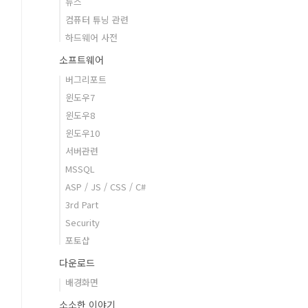
뉴스
컴퓨터 튜닝 관련
하드웨어 사전
소프트웨어
버그리포트
윈도우7
윈도우8
윈도우10
서버관련
MSSQL
ASP / JS / CSS / C#
3rd Part
Security
포토샵
다운로드
배경화면
소소한 이야기