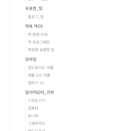
유용한_팁
블로그_팁
맥북 맥OS
맥 관련 리뷰
맥 프로그래밍
맥관련 유용한 팁
모바일
안드로이드 어플
애플 iOS 어플
갤럭시 S3
얼리어답터_리뷰
스마트기기
컴퓨터
모니터
그래픽카드
하드디스크