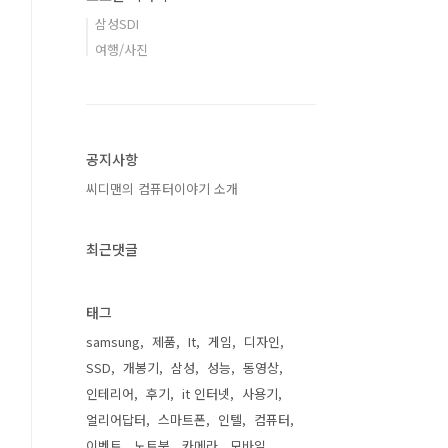
삼성SDI
여행/사진
공지사항
씨디맨의 컴퓨터이야기 소개
최근댓글
태그
samsung
제품
It
게임
디자인
SSD
개봉기
삼성
성능
동영상
인테리어
후기
it 인터넷
사용기
얼리어답터
스마트폰
인텔
컴퓨터
이벤트
노트북
카메라
모바일