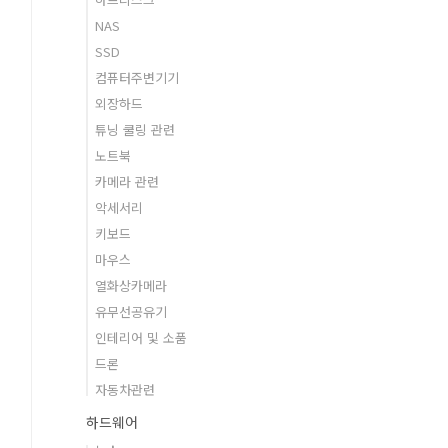
NAS
SSD
컴퓨터주변기기
외장하드
튜닝 쿨링 관련
노트북
카메라 관련
악세서리
키보드
마우스
열화상카메라
유무선공유기
인테리어 및 소품
드론
자동차관련
하드웨어