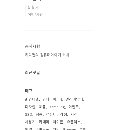
삼성SDI
여행/사진
공지사항
씨디맨의 컴퓨터이야기 소개
최근댓글
태그
it 인터넷
인테리어
It
얼리어답터
디자인
제품
samsung
이벤트
SSD
성능
컴퓨터
삼성
사진
사용기
카메라
아이폰
유플러스
인텔
스마트폰
게임
Review
추천