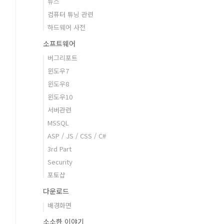
뉴스
컴퓨터 튜닝 관련
하드웨어 사전
소프트웨어
버그리포트
윈도우7
윈도우8
윈도우10
서버관련
MSSQL
ASP / JS / CSS / C#
3rd Part
Security
포토샵
다운로드
배경화면
소소한 이야기