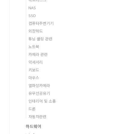
NAS
SSD
컴퓨터주변기기
외장하드
튜닝 쿨링 관련
노트북
카메라 관련
악세서리
키보드
마우스
열화상카메라
유무선공유기
인테리어 및 소품
드론
자동차관련
하드웨어