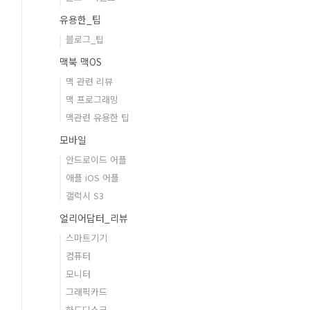
유용한_팁
블로그_팁
맥북 맥OS
맥 관련 리뷰
맥 프로그래밍
맥관련 유용한 팁
모바일
안드로이드 어플
애플 iOS 어플
갤럭시 S3
얼리어답터_리뷰
스마트기기
컴퓨터
모니터
그래픽카드
하드디스크