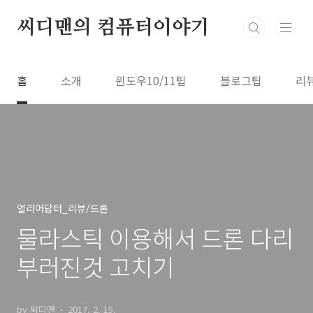
본문 바로가기
씨디맨의 컴퓨터이야기
홈
소개
윈도우10/11팁
블로그팁
리
얼리어답터_리뷰/드론
물라스틱 이용해서 드론 다리
부러진것 고치기
by 씨디맨
2017. 2. 15.