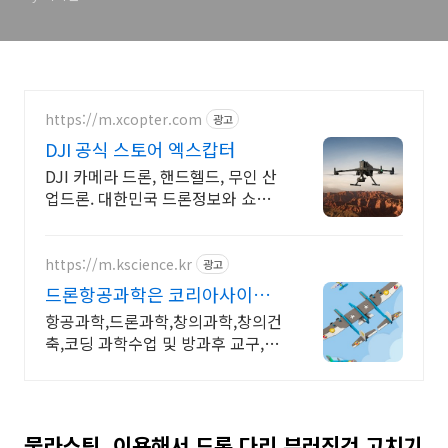
https://m.xcopter.com
광고
DJI 공식 스토어 엑스캅터
DJI 카메라 드론, 핸드헬드, 무인 산
업드론. 대한민국 드론정보와 쇼핑
의 기준
https://m.kscience.kr
광고
드론항공과학은 코리아사이언
스 방과후 수업,교구전문
항공과학,드론과학,창의과학,창의건
축,코딩 과학수업 및 방과후 교구,교
재 개발,제작
물라스틱, 이용해서 드론 다리 부러진것 고치기