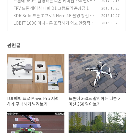
드론에 360도 촬영하는 니콘 키미션 360 달아보
2017.02.16
(5)
기
FPV 드론 레이싱 대회 D1 그랑프리 총상금 1억
2016.10.29
(0)
원
3DR Solo 드론 고프로4 Hero 4K 촬영 장점 단
2016.10.27
(1)
점
LOBIT 100C 미니드론 조작하기 쉽고 안정적인
2016.09.23
(8)
(0)
관련글
DJI 매빅 프로 Mavic Pro 저렴
드론에 360도 촬영하는 니콘 키
하게 구매하기 날려보기
미션 360 달아보기