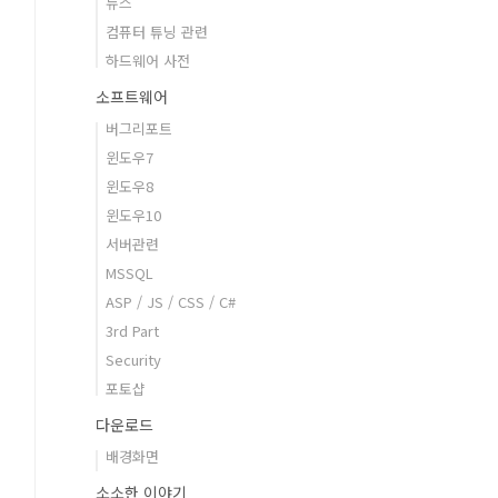
뉴스
컴퓨터 튜닝 관련
하드웨어 사전
소프트웨어
버그리포트
윈도우7
윈도우8
윈도우10
서버관련
MSSQL
ASP / JS / CSS / C#
3rd Part
Security
포토샵
다운로드
배경화면
소소한 이야기