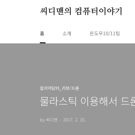
본문 바로가기
씨디맨의 컴퓨터이야기
홈
소개
윈도우10/11팁
얼리어답터_리뷰/드론
물라스틱 이용해서 드
by 씨디맨
2017. 2. 15.