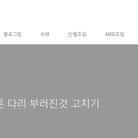
블로그팁
리뷰
인텔조립
AMD조립
론 다리 부러진것 고치기