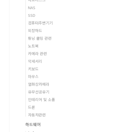
NAS
SSD
컴퓨터주변기기
외장하드
튜닝 쿨링 관련
노트북
카메라 관련
악세서리
키보드
마우스
열화상카메라
유무선공유기
인테리어 및 소품
드론
자동차관련
하드웨어