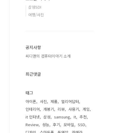
삼성SDI
여행/사진
공지사항
씨디맨의 컴퓨터이야기 소개
최근댓글
태그
아이폰
사진
제품
얼리어답터
인테리어
개봉기
리뷰
사용기
게임
it 인터넷
삼성
samsung
It
추천
Review
성능
후기
모바일
SSD
디자인
스마트폰
동영상
카메라