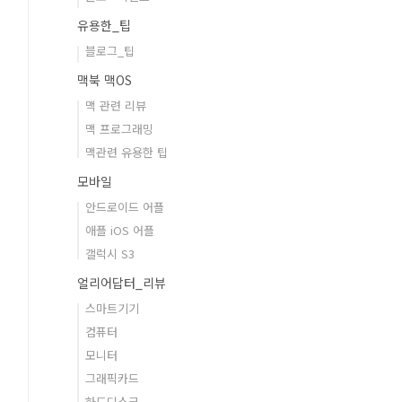
유용한_팁
블로그_팁
맥북 맥OS
맥 관련 리뷰
맥 프로그래밍
맥관련 유용한 팁
모바일
안드로이드 어플
애플 iOS 어플
갤럭시 S3
얼리어답터_리뷰
스마트기기
컴퓨터
모니터
그래픽카드
하드디스크