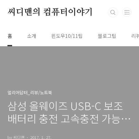
본문 바로가기
씨디맨의 컴퓨터이야기
홈
소개
윈도우10/11팁
블로그팁
리
얼리어답터_리뷰/노트북
삼성 올웨이즈 USB-C 보조
배터리 충전 고속충전 가능하
다
by 씨디맨
2017. 1. 27.