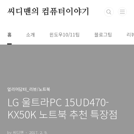
본문 바로가기
씨디맨의 컴퓨터이야기
홈
소개
윈도우10/11팁
블로그팁
리
얼리어답터_리뷰/노트북
LG 울트라PC 15UD470-
KX50K 노트북 추천 특장점
by 씨디맨
2017. 2. 9.